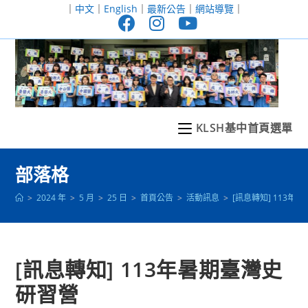
跳
｜
中文
｜
English
｜
最新公告
｜
網站導覽
｜
轉
至
主
要
內
容
KLSH基中首頁選單
部落格
>
2024 年
>
5 月
>
25 日
>
首頁公告
>
活動訊息
>
[訊息轉知] 113年
[訊息轉知] 113年暑期臺灣史
研習營