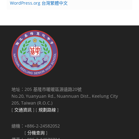
WordPress.org 台灣繁體中文
地址：205 基隆市暖暖區源遠路20號
No.20, Yuanyuan Rd., Nuannuan Dist., Keelung City
205, Taiwan (R.O.C.)
[
交通資訊
] [
規劃路線
]
總機：+886-2-24582052
[
分機查詢
]