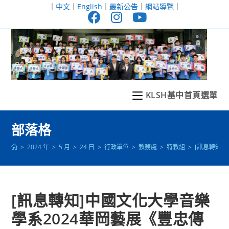
跳
｜
中文
｜
English
｜
最新公告
｜
網站導覽
｜
轉
至
主
要
內
容
KLSH基中首頁選單
部落格
>
2024 年
>
5 月
>
24 日
>
行政單位
>
教務處
>
特教組
>
[訊息轉知
[訊息轉知]中國文化大學音樂
學系2024華岡藝展《豐忠傳