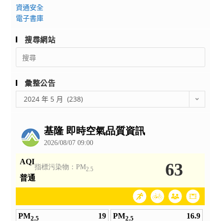
辦
習
資通安全
理
電子書庫
－
「112
探
搜尋網站
學
訪
年
Search
蘭
for:
度
陽･
音
藝
彙整公告
樂
境
彙
科
2024 年 5 月 (238)
走
整
研
讀」
公
究
告
教
師
公
開
授
課」