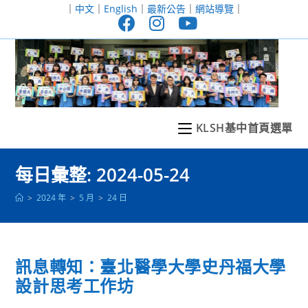
跳
｜
中文
｜
English
｜
最新公告
｜
網站導覽
｜
轉
至
主
要
內
容
KLSH基中首頁選單
每日彙整: 2024-05-24
>
2024 年
>
5 月
>
24 日
訊息轉知：臺北醫學大學史丹福大學
設計思考工作坊