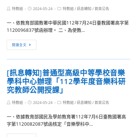
學
運
Post
Post
Post
特教組
2024-05-24
特教組
/
訊息轉知
/
首頁公告
author:
published:
category:
輸
一、依教育部國教署中華民國112年7月24日臺教國署高字第
物
1120096837號函辦理。 二、為使教...
流
好
[訊
好
閱讀全文
息
玩
轉
營
知]
隊
[訊息轉知]普通型高級中等學校音樂
教
學科中心辦理「112學年度音樂科研
育
部
究教師公開授課」
高
級
Post
Post
Post
特教組
2024-05-24
特教組
/
訊息轉知
/
首頁公告
author:
published:
category:
中
一、依據教育部國民及學前教育署112年7月6日臺教國署高
等
字第1120082087號函核定「音樂學科中...
學
校