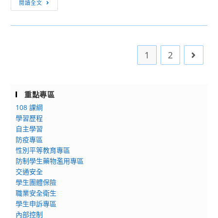
[訊
美
閱讀全文
息
術
轉
學
知]
科
普
中
1
2
Go to 
通
心
型
「112
高
學
級
重點專區
年
中
108 課綱
度
等
學習歷程
東
學
自主學習
區
防疫專區
校
教
性別平等教育專區
音
師
防制學生藥物濫用專區
樂
專
交通安全
學
業
學生團體保險
科
成
職業安全衛生
中
長
學生申訴專區
心
研
內部控制