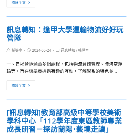
訊
閱讀全文
部
息
獨
轉
立
知：
招
訊息轉知：逢甲大學運輸物流好好玩
國
生
營隊
立
及
臺
進
Post
Post
Post
輔導室
2024-05-24
北
訊息轉知
/
輔導室
修
author:
published:
category:
大
部
一、旨揭營隊涵蓋多個課程，包括物流倉儲管理、陸海空運
學
說
輸等，旨在讓學員透過有趣的互動，了解學系的特色並...
社
明
會
會
訊
閱讀全文
學
息
系
轉
暑
知：
假
[訊息轉知]教育部高級中等學校美術
逢
營
學科中心「112學年度東區教師專業
甲
隊
大
成長研習－探訪蘭陽･藝境走讀」