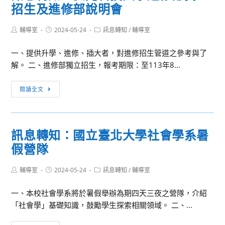
招生及進修部說明會
隆
營
市
隊
Post
Post
Post
輔導室
2024-05-24
政
訊息轉知
/
輔導室
招
author:
published:
category:
府
生
一、提供升學、進修、插大者，對進修招生管道之參考與了
2024
訊
解。 二、進修部獨立招生，報考期限：至113年8...
年
息
客
訊
閱讀全文
家
息
文
轉
化
知：
教
訊息轉知：國立臺北大學社會學系暑
弘
育
假營隊
光
研
科
習
Post
Post
Post
輔導室
2024-05-24
技
訊息轉知
/
輔導室
營
author:
published:
category:
大
一、本校社會學系將於暑假舉辦為期四天三夜之營隊，介紹
學
「社會學」基礎知識，鼓勵學生探索相關領域。 二、...
進
修