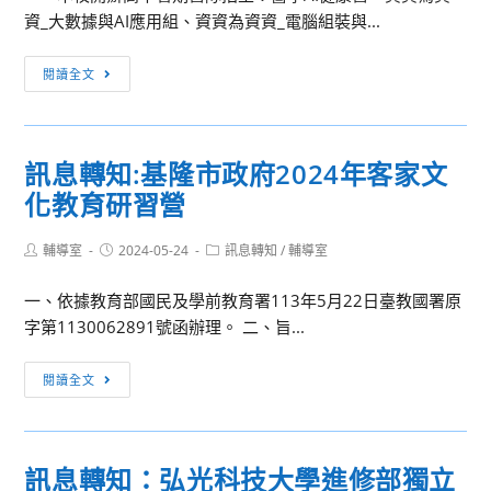
資_大數據與AI應用組、資資為資資_電腦組裝與...
成
果
訊
閱讀全文
分
息
享
轉
競
知：
賽
訊息轉知:基隆市政府2024年客家文
中
上
化教育研習營
山
台
醫
名
Post
Post
Post
輔導室
2024-05-24
學
訊息轉知
/
輔導室
單
author:
published:
category:
大
一、依據教育部國民及學前教育署113年5月22日臺教國署原
學
字第1130062891號函辦理。 二、旨...
113
年
訊
閱讀全文
度
息
高
轉
中
知:
暑
訊息轉知：弘光科技大學進修部獨立
基
期