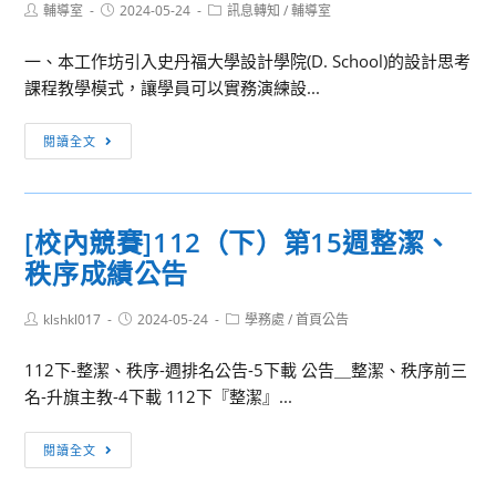
Post
Post
Post
輔導室
2024-05-24
訊息轉知
/
輔導室
author:
published:
category:
一、本工作坊引入史丹福大學設計學院(D. School)的設計思考
課程教學模式，讓學員可以實務演練設...
訊
閱讀全文
息
轉
知：
[校內競賽]112（下）第15週整潔、
臺
秩序成績公告
北
醫
Post
Post
Post
klshkl017
學
2024-05-24
學務處
/
首頁公告
author:
published:
category:
大
112下-整潔、秩序-週排名公告-5下載 公告＿整潔、秩序前三
學
名-升旗主教-4下載 112下『整潔』...
史
丹
[校
閱讀全文
福
內
大