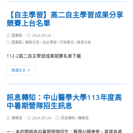
競
學
賽]112（下）
設
【自主學習】高二自主學習成果分享
第
計
競賽上台名單
15
思
週
考
Post
Post
圖書館
2024-05-24
整
工
author:
published:
Post
圖書館
/
最新公告
/
自主學習
/
行政單位
/
首頁公告
潔、
作
category:
秩
坊
112-2高二自主學習成果競賽名單下載
序
成
【自
閱讀全文
績
主
公
學
告
習】
訊息轉知：中山醫學大學113年度高
高
中暑期營隊招生訊息
二
自
Post
Post
Post
輔導室
2024-05-24
主
訊息轉知
/
輔導室
author:
published:
category:
學
一、本校開辧高中暑期營隊招生：醫學AI健康營、資資為資
習