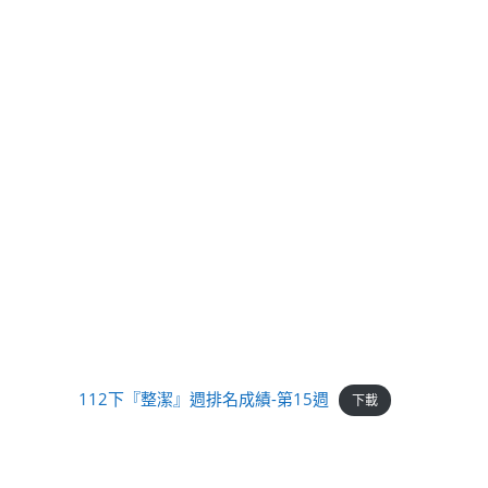
112下『整潔』週排名成績-第15週
下載