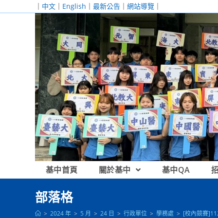
跳
｜
中文
｜
English
｜
最新公告
｜
網站導覽
｜
轉
至
主
要
內
容
基中首頁
關於基中
基中QA
部落格
>
2024 年
>
5 月
>
24 日
>
行政單位
>
學務處
>
[校內競賽]