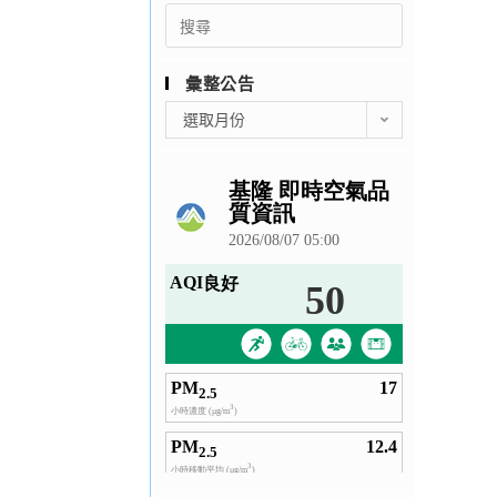
Search
for:
彙整公告
彙
選取月份
整
公
告