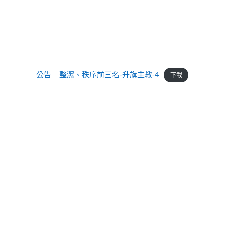
公告＿整潔、秩序前三名-升旗主教-4
下載