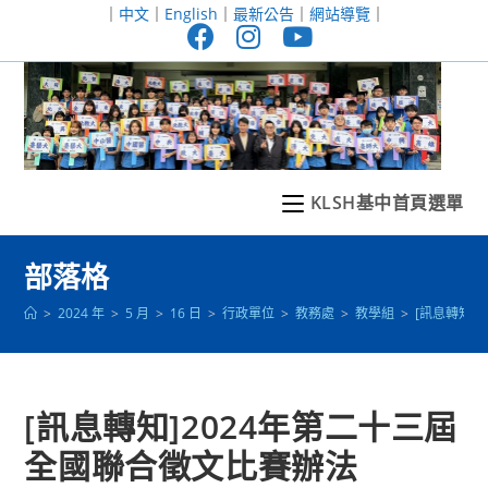
跳
｜
中文
｜
English
｜
最新公告
｜
網站導覽
｜
轉
至
主
要
內
容
KLSH基中首頁選單
部落格
>
2024 年
>
5 月
>
16 日
>
行政單位
>
教務處
>
教學組
>
[訊息轉知]
[訊息轉知]2024年第二十三屆
全國聯合徵文比賽辦法