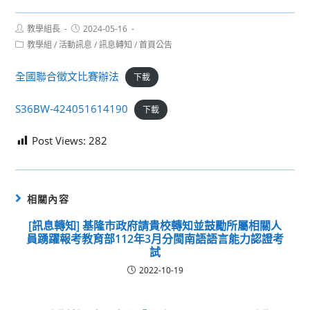
Post
Post
教學組長
2024-05-16
author:
published:
Post
教學組
/
活動訊息
/
訊息轉知
/
首頁公告
category:
全國聯合徵文比賽辦法
下載
S36BW-424051614190
下載
Post Views:
282
相關內容
[訊息轉知] 基隆市政府請貴校轉知並鼓勵所屬相關人
員踴躍報考教育部112年3月分閩南語語言能力認證考
試
2022-10-19