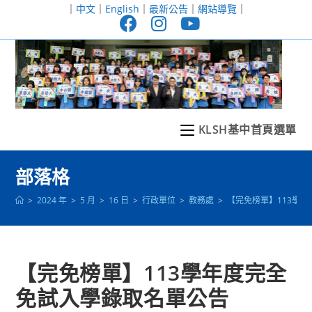
跳
｜
中文
｜
English
｜
最新公告
｜
網站導覽
｜
轉
至
主
要
內
容
KLSH基中首頁選單
部落格
>
2024 年
>
5 月
>
16 日
>
行政單位
>
教務處
>
【完免榜單】113學
【完免榜單】113學年度完全
免試入學錄取名單公告