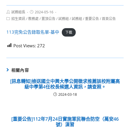
Post
Post
試務組長
2024-05-16
author:
published:
Post
招生資訊
/
教務處
/
置頂公告
/
試務組
/
試務組
/
重要公告
/
首頁公告
category:
113完免公告錄取名單-基中
下載
Post Views:
272
相關內容
[訊息轉知]檢送國立中興大學公開徵求推薦該校附屬高
級中學第4任校長候選人資訊，請查照。
2024-03-18
[重要公告]112年7月24日實施軍民聯合防空（萬安46
號）演習