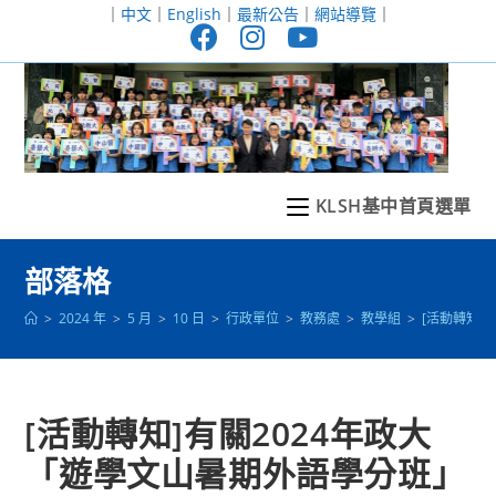
跳
｜
中文
｜
English
｜
最新公告
｜
網站導覽
｜
轉
至
主
要
內
容
KLSH基中首頁選單
部落格
>
2024 年
>
5 月
>
10 日
>
行政單位
>
教務處
>
教學組
>
[活動轉知
[活動轉知]有關2024年政大
「遊學文山暑期外語學分班」