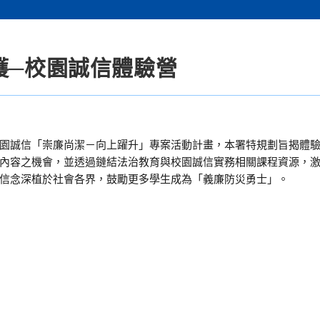
護─校園誠信體驗營
園誠信「崇廉尚潔－向上躍升」專案活動計畫，本署特規劃旨揭體
內容之機會，並透過鏈結法治教育與校園誠信實務相關課程資源，
信念深植於社會各界，鼓勵更多學生成為「義廉防災勇士」。