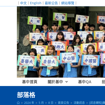
跳
｜
中文
｜
English
｜
最新公告
｜
網站導覽
｜
轉
至
主
要
內
容
基中首頁
關於基中
基中QA
部落格
>
2024 年
>
5 月
>
8 日
>
首頁公告
>
活動訊息
>
[訊息轉知]