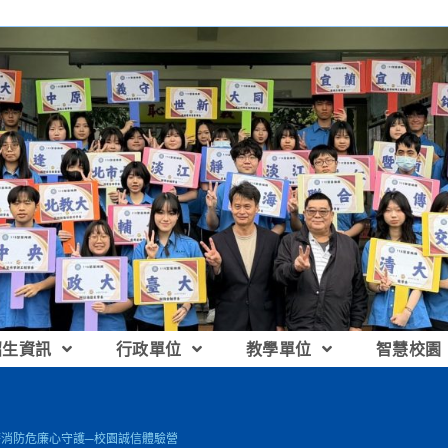
招生資訊
行政單位
教學單位
智慧校園
廉消防危廉心守護─校園誠信體驗營