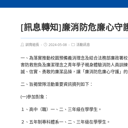
[訊息轉知]廉消防危廉心守
Post
Post
Post
訓育組長
2024-05-08
活動訊息
author:
published:
category:
一、為落實推動校園預備義消理念及結合法務部廉政署校
害防救抱負及廉潔理念之青年學子親身體驗消防人員訓練
誠、信實、勇敢的廉潔品操，讓「廉消防危廉心守護」的
二、旨揭營隊活動重要資訊摘列如下：
(一)參加對象：
１、高中（職）一、二、三年級在學學生。
２、五年制專科體系一、二、三年級在學學生。