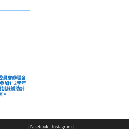
族委員會辦理各
參加112學年
賽訓練補助計
照。
｜
Facebook
｜
Instagram
｜