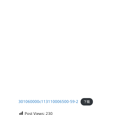
301060000c113110006500-59-2
下載
Post Views:
230