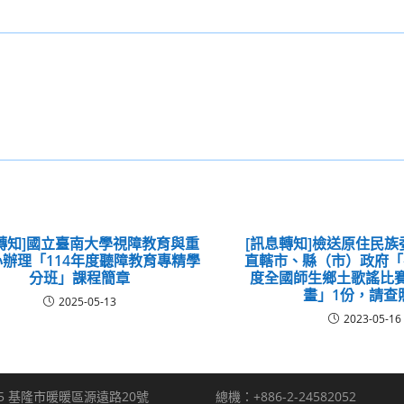
轉知]國立臺南大學視障教育與重
[訊息轉知]檢送原住民
辦理「114年度聽障教育專精學
直轄市、縣（市）政府「
分班」課程簡章
度全國師生鄉土歌謠比
畫」1份，請查
2025-05-13
2023-05-16
5 基隆市暖暖區源遠路20號
總機：+886-2-24582052