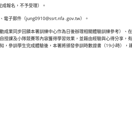
完成報名，不予受理）。
郵件（jung0910@ssrt.nfa .gov.tw）。
動成果同步回饋本署訓練中心作為日後辦理相關體驗訓練參考）、
自授課及小隊競賽等內容獲得學習效果，並藉由經驗與心得分享，
知，參訓學生完成體驗後，本署將頒發參訓時數證書（19小時），