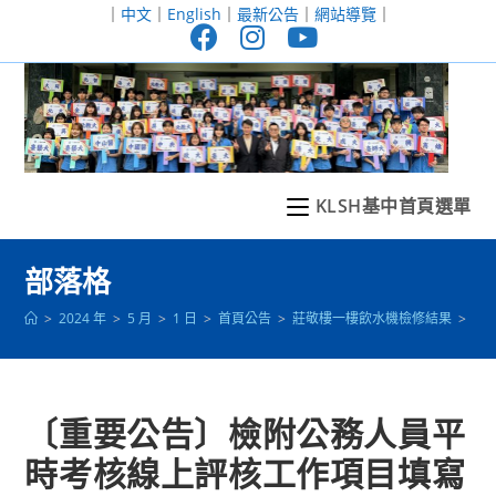
跳
｜
中文
｜
English
｜
最新公告
｜
網站導覽
｜
轉
至
主
要
內
容
KLSH基中首頁選單
部落格
>
2024 年
>
5 月
>
1 日
>
首頁公告
>
莊敬樓一樓飲水機檢修結果
>
〔
〔重要公告〕檢附公務人員平
時考核線上評核工作項目填寫