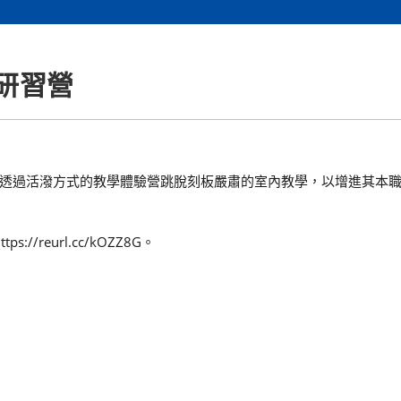
研習營
透過活潑方式的教學體驗營跳脫刻板嚴肅的室內教學，以增進其本
reurl.cc/kOZZ8G。