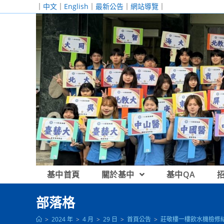
跳
｜
中文
｜
English
｜
最新公告
｜
網站導覽
｜
轉
至
主
要
內
容
基中首頁
關於基中
基中QA
部落格
>
2024 年
>
4 月
>
29 日
>
首頁公告
>
莊敬樓一樓飲水機檢修