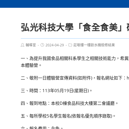
弘光科技大學「食全食美」
Post
Post
Post
輔導室
2024-04-29
莊敬樓一樓飲水機檢修結果
author:
published:
category:
一、為提升我國食品相關科系學生之相關技術能力，希冀
本體驗營。
二、敬附一日體驗營宣傳資料(如附件)，報名網址如下：https://
三、時間：113年05月19日(星期日)。
四、報到地點：本校D棟食品科技大樓第二會議廳。
五、每所學校5名學生報名(依報名優先順序錄取)。
六、報名費用：全免。