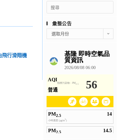
Search
for:
彙整公告
彙
選取月份
整
公
告
自由飛行滑翔機