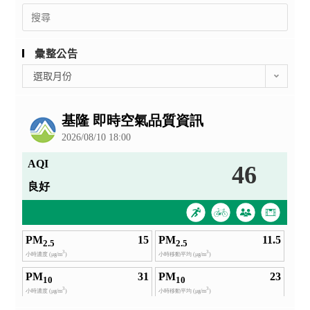
Search
for:
彙整公告
彙
選取月份
整
公
告