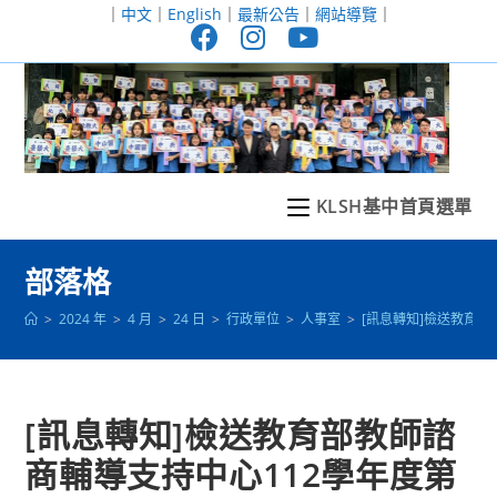
跳
｜
中文
｜
English
｜
最新公告
｜
網站導覽
｜
轉
至
主
要
內
容
KLSH基中首頁選單
部落格
>
2024 年
>
4 月
>
24 日
>
行政單位
>
人事室
>
[訊息轉知]檢送教育
[訊息轉知]檢送教育部教師諮
商輔導支持中心112學年度第