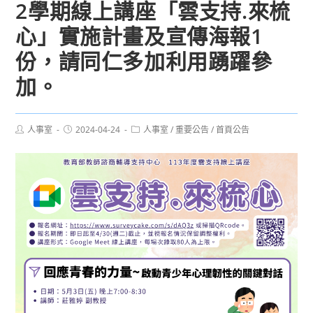
2學期線上講座「雲支持.來梳
心」實施計畫及宣傳海報1
份，請同仁多加利用踴躍參
加。
Post
Post
Post
人事室
2024-04-24
人事室
/
重要公告
/
首頁公告
author:
published:
category: