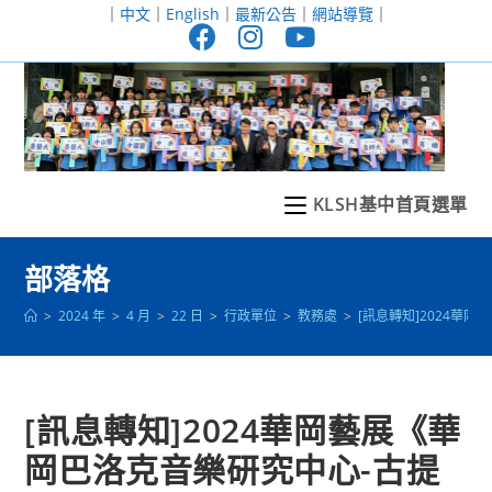
跳
｜
中文
｜
English
｜
最新公告
｜
網站導覽
｜
轉
至
主
要
內
容
KLSH基中首頁選單
部落格
>
2024 年
>
4 月
>
22 日
>
行政單位
>
教務處
>
[訊息轉知]2024華
[訊息轉知]2024華岡藝展《華
岡巴洛克音樂研究中心-古提