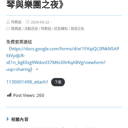
琴與樂團之夜》
Post
Post
特教組
2024-04-22
author:
published:
Post
教務處
/
活動訊息
/
特教組
/
訊息轉知
/
首頁公告
category:
免費索票連結
（
https://docs.google.com/forms/d/e/1FAIpQLSfNkN5AP
6tVydJcR-
sE1n_bgE0zg9Wdonl37MKcXlIrKqABVg/viewform?
usp=sharing
）。
1130001498_attach1
下載
Post Views:
260
相關內容