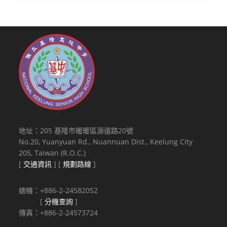
地址：205 基隆市暖暖區源遠路20號
No.20, Yuanyuan Rd., Nuannuan Dist., Keelung City
205, Taiwan (R.O.C.)
[
交通資訊
] [
規劃路線
]
總機：+886-2-24582052
[
分機查詢
]
傳真：+886-2-24573724