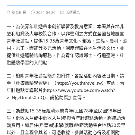
Post
Post
Post
訓育組長
2024-04-20
活動訊息
author:
published:
category:
一、為使青年壯遊帶來創新學習及教育意涵，本署與在地非
營利組織及大專校院合作，以非營利之方式在全國各地設置
青年壯遊點，提供15-35歲青年文化、部落、生態、農村、漁
村、志工、體能等多元活動，深度體驗在地生活及文化，並
提供壯遊體驗諮詢服務，作為青年認識鄉土、行遍臺灣，壯
遊體驗學習的入門點。
二、檢附青年壯遊點簡介如附件，各點活動內容及日期，請
至「壯遊體驗學習網」（https://youthtravel.tw）查詢；青
年壯遊點宣導影片(https://www.youtube.com/watch?
v=NgvUmuts0mQ)，請協助廣加宣傳。
三、為鼓勵15-35歲經濟弱勢青年(民國78年至民國98年出
生，低收入戶或中低收入戶)參與青年壯遊點活動，將補助活
動費用，如居住(戶籍)或求學(就職)地距活動集合地點30公里
以外，且全程參與者，可憑收據、參與活動心得及相關附