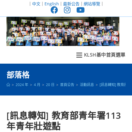
跳
｜
中文
｜
English
｜
最新公告
｜
網站導覽
｜
轉
至
主
要
內
容
KLSH基中首頁選單
部落格
>
2024 年
>
4 月
>
20 日
>
首頁公告
>
活動訊息
>
[訊息轉知] 教育部
[訊息轉知] 教育部青年署113
年青年壯遊點