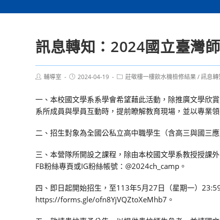
訊息轉知：2024國立臺灣
Post
Post
Post
輔導室
2024-04-19
莊敬樓一樓飲水機檢修結果
/
訊息轉
author:
published:
category:
一、本校國文學系系學會希望藉此活動，除推廣文學欣賞
系所成員與學員互動時，提前瞭解教育現場，並以專業領
二、招生對象為全國公私立高中職學生（含高三與國三應
三、本營隊所開設之課程，除由本校國文學系教授授課外
FB粉絲專頁或IG粉絲帳號：@2024ch_camp。
四、即日起開始招生，至113年5月27日（星期一）23
https://forms.gle/ofn8YjVQZtoXeMhb7。