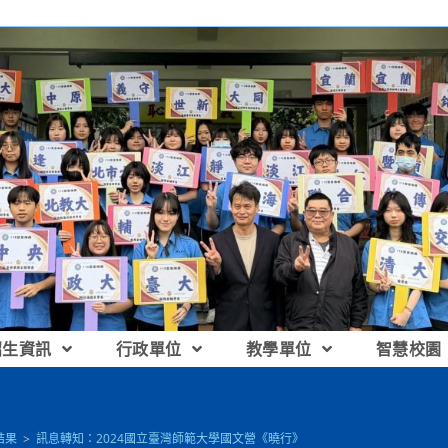
招生資訊
行政單位
教學單位
智慧校園
結果
>
訊息轉知：2024國立臺灣師範大學國文營《曉行》