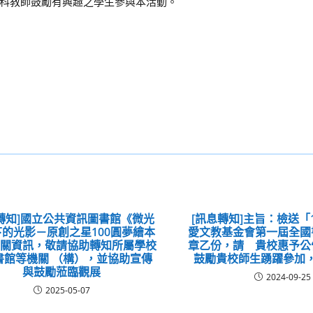
科教師鼓勵有興趣之學生參與本活動。
轉知]國立公共資訊圖書館《微光
[訊息轉知]主旨：檢送「
的光影－原創之星100圓夢繪本
愛文教基金會第一屆全國
相關資訊，敬請協助轉知所屬學校
章乙份，請 貴校惠予公
書館等機關 （構），並協助宣傳
鼓勵貴校師生踴躍參加
與鼓勵蒞臨觀展
2024-09-25
2025-05-07