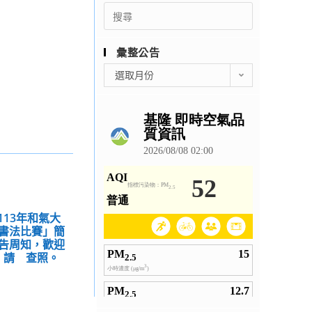
Search
for:
彙整公告
彙
選取月份
整
公
告
113年和氣大
書法比賽」簡
告周知，歡迎
，請 查照。