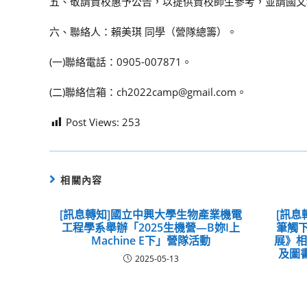
五、敬請貴校惠予公告，以提供貴校師生參考，並請國文
六、聯絡人：賴美琪 同學（營隊總籌）。
(一)聯絡電話：0905-007871。
(二)聯絡信箱：ch2022camp@gmail.com。
Post Views:
253
相關內容
[訊息轉知]國立中興大學生物產業機電
[訊息
工程學系舉辦「2025生機營—B妳I上
筆觸下
Machine E下」營隊活動
展》
及圖
2025-05-13