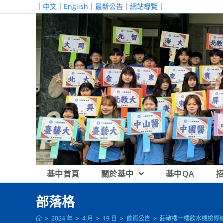
跳
｜
中文
｜
English
｜
最新公告
｜
網站導覽
｜
轉
至
主
要
內
容
基中首頁
關於基中
基中QA
部落格
>
2024 年
>
4 月
>
19 日
>
首頁公告
>
莊敬樓一樓飲水機檢修