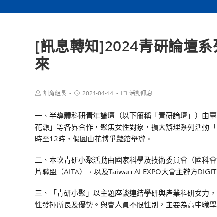
[訊息轉知]2024青研論壇
來
Post
Post
Post
訓育組長
2024-04-14
活動訊息
author:
published:
category:
一、半導體科研青年論壇（以下簡稱「青研論壇」）由臺灣
花源」等各界合作，聚焦女性對象，擴大辦理系列活動「青研
時至12時，假圓山花博爭豔館舉辦。
二、本次青研小聚活動由國家科學及技術委員會（國科會
片聯盟（AITA），以及Taiwan AI EXPO大會主辦方DIGI
三、「青研小聚」以主題座談連結學研與產業科研女力，
性發揮所長及優勢。與會人員不限性別，主要為高中職學