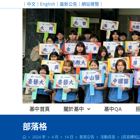
跳
｜
中文
｜
English
｜
最新公告
｜
網站導覽
｜
轉
至
主
要
內
容
基中首頁
關於基中
基中QA
部落格
>
2024 年
>
4 月
>
14 日
>
首頁公告
>
活動訊息
>
[訊息轉知