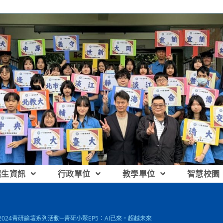
招生資訊
行政單位
教學單位
智慧校園
]2024青研論壇系列活動─青研小聚EP5：AI已來，超越未來