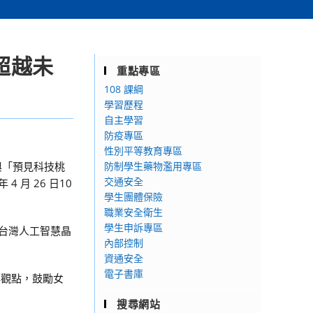
超越未
重點專區
108 課綱
學習歷程
自主學習
防疫專區
性別平等教育專區
與「預見科技桃
防制學生藥物濫用專區
交通安全
月 26 日10
學生團體保險
職業安全衛生
學生申訴專區
、台灣人工智慧晶
內部控制
資通安全
電子書庫
與觀點，鼓勵女
搜尋網站