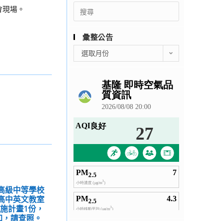
Search
會現場。
for:
彙整公告
彙
選取月份
整
公
告
型高級中等學校
年高中英文教室
施計畫1份，
加，請查照。