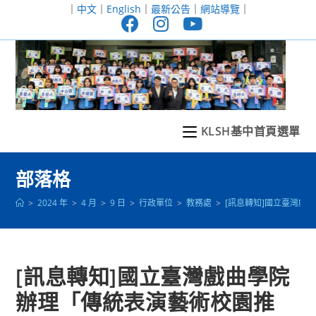
跳
｜
中文
｜
English
｜
最新公告
｜
網站導覽
｜
轉
至
主
要
內
容
KLSH基中首頁選單
部落格
>
2024 年
>
4 月
>
9 日
>
行政單位
>
教務處
>
[訊息轉知]國立臺灣戲
[訊息轉知]國立臺灣戲曲學院
辦理「傳統表演藝術校園推