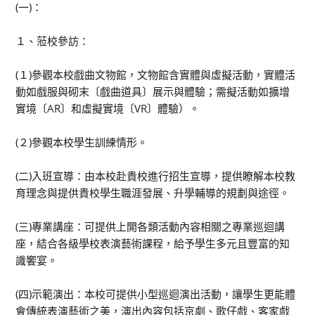
(一)：
１、蒞校參訪：
(１)參觀本校戲曲文物館，文物館含實體與虛擬活動，實體活
動如戲服與砌末〔戲曲道具〕展示與體驗；需擬活動如擴增
實境〔AR〕和虛擬實境〔VR〕體驗）。
(２)參觀本校學生訓練情形。
(二)入班宣導：由本校赴貴校進行招生宣導，提供瞭解本校教
育理念與提供貴校學生職涯發展、升學輔導的規劃與途徑。
(三)專業講座：可提供上開各類活動內容相關之專業巡迴講
座，結合各級學校表演藝術課程，給予學生多元且豐富的知
識饗宴。
(四)示範演出：本校可提供小型巡迴演出活動，讓學生更能體
會傳統表演藝術之美，演出內容包括京劇、歌仔戲、客家戲