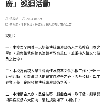
廣」巡迴活動
Post
Post
特教組
2024-04-09
author:
published:
Post
教務處
/
活動訊息
/
特教組
/
訊息轉知
/
首頁公告
category:
說明：
一、本校為全國唯一以培養傳統表演藝術人才為教育目標之
學府，肩負維繫傳統表演藝術教育重任，並秉持永續文化傳
承之使命。
二、本校為實踐大學社會責任及奠基文化扎根工作，推出一
系列活動，期能透過活動豐富貴校藝才班（表藝類科）學生
專業涵養，企盼發揚傳統表演藝術之美。
三、本活動含京劇、民俗技藝、戲曲音樂、歌仔戲、劇場藝
術與客家戲六大面向，活動規劃如下（如附件）：