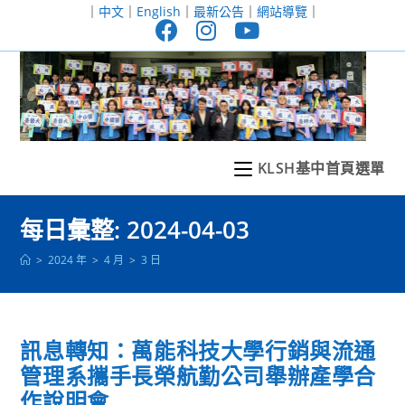
跳
｜
中文
｜
English
｜
最新公告
｜
網站導覽
｜
轉
至
主
要
內
容
KLSH基中首頁選單
每日彙整: 2024-04-03
>
2024 年
>
4 月
>
3 日
訊息轉知：萬能科技大學行銷與流通
管理系攜手長榮航勤公司舉辦產學合
作說明會