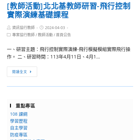
輔
[教師活動]北北基教師研習-飛行控制
開
體
實際演練基礎課程
南
驗
大
營
Post
Post
資訊協行教師
學
2024-04-03
author:
published:
Post
專案協行教師
/
教師活動
/
首頁公告
113
category:
學
一、研習主題：飛行控制實際演練-飛行模擬模組實際飛行操
年
作。 二、研習時間：113年4月11日、4月1...
度
大
[教
閱讀全文
學
師
申
活
請
動]
入
北
學
重點專區
北
暨
108 課綱
基
考
學習歷程
教
生
自主學習
師
及
防疫專區
研