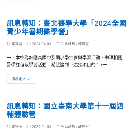
立
流
臺
通
北
管
訊息轉知：臺北醫學大學「2024全國
藝
理
青少年暑期醫學營」
術
系
大
攜
Post
Post
Post
輔導室
2024-04-03
學
訊息轉知
/
輔導室
手
author:
published:
category:
2024
長
一、本校為鼓勵高國中及國小學生參與學習活動，辦理相關
北
榮
醫學課程及學習活動，希望達到下述幾項目的： (一...
藝
航
大
勤
訊
閱讀全文
夏
公
息
日
司
轉
學
舉
知：
校
訊息轉知：國立臺南大學第十一屆諮
辦
臺
活
產
輔體驗營
北
動
學
醫
合
Post
Post
Post
輔導室
2024-04-03
學
訊息轉知
/
輔導室
author:
published:
category:
作