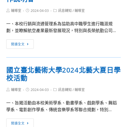
Post
Post
Post
輔導室
2024-04-03
訊息轉知
/
輔導室
author:
published:
category:
一、本校行銷與流通管理系為協助高中職學生進行職涯規
劃，並瞭解航空產業最新發展現況，特別與長榮航勤公司...
訊
閱讀全文
息
轉
知：
國立臺北藝術大學2024北藝大夏日學
萬
校活動
能
科
Post
Post
Post
輔導室
2024-04-03
技
訊息轉知
/
輔導室
author:
published:
category:
大
一、旨揭活動由本校美術學系、動畫學系、戲劇學系、舞蹈
學
學系、電影創作學系、傳統音樂學系等聯合規劃，特別...
行
銷
國
閱讀全文
與