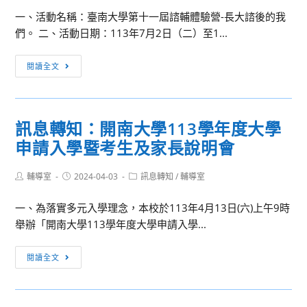
大
說
一、活動名稱：臺南大學第十一屆諮輔體驗營-長大諮後的我
學
明
們。 二、活動日期：113年7月2日（二）至1...
「2024
會
全
訊
閱讀全文
國
息
青
轉
少
知：
年
訊息轉知：開南大學113學年度大學
國
暑
申請入學暨考生及家長說明會
立
期
臺
醫
Post
Post
Post
輔導室
2024-04-03
南
訊息轉知
/
輔導室
學
author:
published:
category:
大
營」
一、為落實多元入學理念，本校於113年4月13日(六)上午9時
學
舉辦「開南大學113學年度大學申請入學...
第
十
訊
閱讀全文
一
息
屆
轉
諮
知：