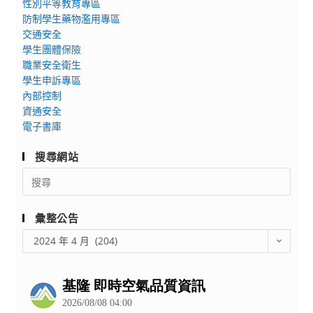
家
性別平等教育專區
習-
長
防制學生藥物濫用專區
飛
交通安全
說
行
學生團體保險
明
控
職業安全衛生
會
制
學生申訴專區
實
內部控制
資通安全
際
電子書庫
演
練
搜尋網站
基
Search
礎
for:
課
程
彙整公告
彙
2024 年 4 月 (204)
整
公
告