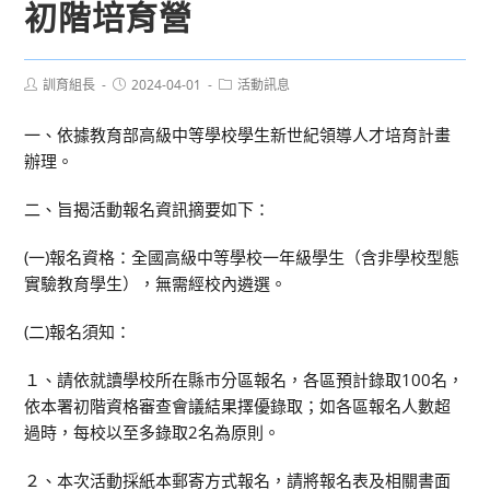
初階培育營
Post
Post
Post
訓育組長
2024-04-01
活動訊息
author:
published:
category:
一、依據教育部高級中等學校學生新世紀領導人才培育計畫
辦理。
二、旨揭活動報名資訊摘要如下：
(一)報名資格：全國高級中等學校一年級學生（含非學校型態
實驗教育學生），無需經校內遴選。
(二)報名須知：
１、請依就讀學校所在縣市分區報名，各區預計錄取100名，
依本署初階資格審查會議結果擇優錄取；如各區報名人數超
過時，每校以至多錄取2名為原則。
２、本次活動採紙本郵寄方式報名，請將報名表及相關書面