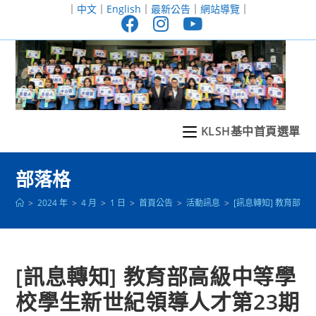
跳
｜
中文
｜
English
｜
最新公告
｜
網站導覽
｜
轉
至
主
要
內
容
KLSH基中首頁選單
部落格
>
2024 年
>
4 月
>
1 日
>
首頁公告
>
活動訊息
>
[訊息轉知] 教育部
[訊息轉知] 教育部高級中等學
校學生新世紀領導人才第23期