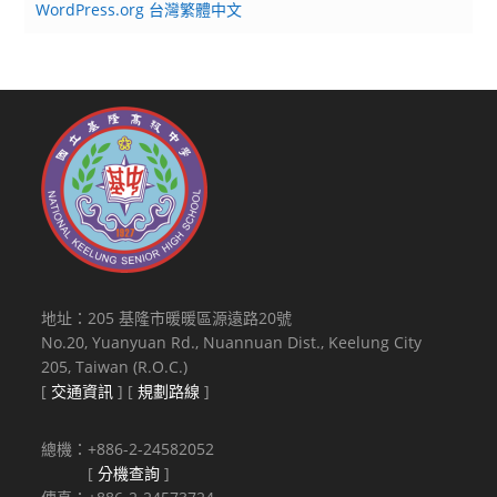
WordPress.org 台灣繁體中文
地址：205 基隆市暖暖區源遠路20號
No.20, Yuanyuan Rd., Nuannuan Dist., Keelung City
205, Taiwan (R.O.C.)
[
交通資訊
] [
規劃路線
]
總機：+886-2-24582052
[
分機查詢
]