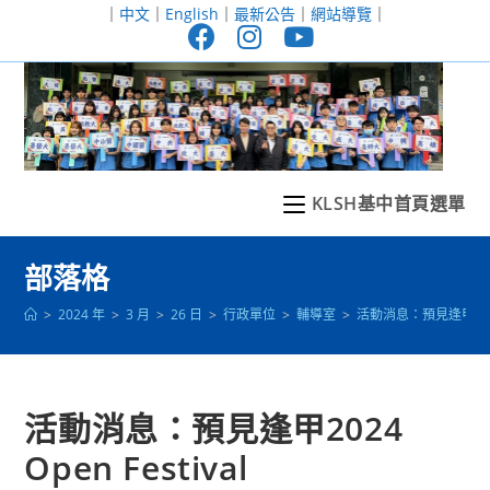
跳
｜
中文
｜
English
｜
最新公告
｜
網站導覽
｜
轉
至
主
要
內
容
KLSH基中首頁選單
部落格
>
2024 年
>
3 月
>
26 日
>
行政單位
>
輔導室
>
活動消息：預見逢甲2024 O
活動消息：預見逢甲2024
Open Festival