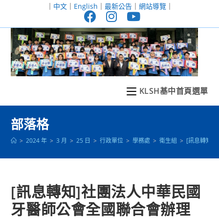
跳
｜
中文
｜
English
｜
最新公告
｜
網站導覽
｜
轉
至
主
要
內
容
KLSH基中首頁選單
部落格
>
2024 年
>
3 月
>
25 日
>
行政單位
>
學務處
>
衛生組
>
[訊息轉知
[訊息轉知]社團法人中華民國
牙醫師公會全國聯合會辦理