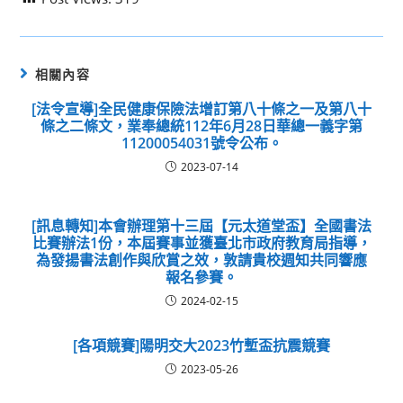
相關內容
[法令宣導]全民健康保險法增訂第八十條之一及第八十
條之二條文，業奉總統112年6月28日華總一義字第
11200054031號令公布。
2023-07-14
[訊息轉知]本會辦理第十三屆【元太道堂盃】全國書法
比賽辦法1份，本屆賽事並獲臺北市政府教育局指導，
為發揚書法創作與欣賞之效，敦請貴校週知共同響應
報名參賽。
2024-02-15
[各項競賽]陽明交大2023竹塹盃抗震競賽
2023-05-26