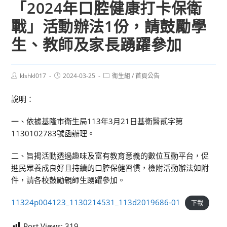
「2024年口腔健康打卡保衛
戰」活動辦法1份，請鼓勵學
生、教師及家長踴躍參加
Post
Post
Post
klshkl017
2024-03-25
衛生組
/
首頁公告
author:
published:
category:
說明：
一、依據基隆市衛生局113年3月21日基衛醫貳字第
1130102783號函辦理。
二、旨揭活動透過趣味及富有教育意義的數位互動平台，促
進民眾養成良好且持續的口腔保健習慣，檢附活動辦法如附
件，請各校鼓勵親師生踴躍參加。
11324p004123_1130214531_113d2019686-01
下載
Post Views:
319