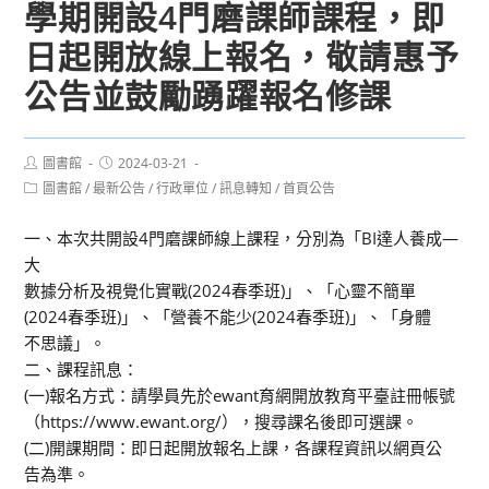
學期開設4門磨課師課程，即
日起開放線上報名，敬請惠予
公告並鼓勵踴躍報名修課
Post
Post
圖書館
2024-03-21
author:
published:
Post
圖書館
/
最新公告
/
行政單位
/
訊息轉知
/
首頁公告
category:
一、本次共開設4門磨課師線上課程，分別為「BI達人養成―
大
數據分析及視覺化實戰(2024春季班)」、「心靈不簡單
(2024春季班)」、「營養不能少(2024春季班)」、「身體
不思議」。
二、課程訊息：
(一)報名方式：請學員先於ewant育網開放教育平臺註冊帳號
（https://www.ewant.org/），搜尋課名後即可選課。
(二)開課期間：即日起開放報名上課，各課程資訊以網頁公
告為準。