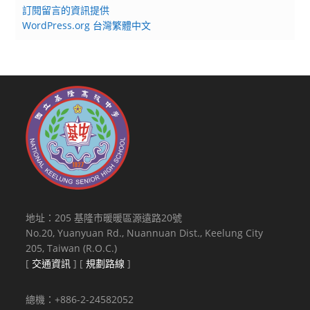
訂閱留言的資訊提供
WordPress.org 台灣繁體中文
地址：205 基隆市暖暖區源遠路20號
No.20, Yuanyuan Rd., Nuannuan Dist., Keelung City
205, Taiwan (R.O.C.)
[
交通資訊
] [
規劃路線
]
總機：+886-2-24582052