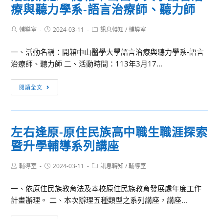
療與聽力學系-語言治療師、聽力師
學
明
第
會
Post
Post
Post
輔導室
2024-03-11
八
訊息轉知
/
輔導室
OPEN
author:
published:
category:
屆
DAY！
一、活動名稱：開箱中山醫學大學語言治療與聽力學系-語言
生
治療師、聽力師 二、活動時間：113年3月17...
物
醫
活
閱讀全文
學
動
工
消
程
息：
營
左右逢原-原住民族高中職生職涯探索
開
暨升學輔導系列講座
箱
中
Post
Post
Post
輔導室
2024-03-11
山
訊息轉知
/
輔導室
author:
published:
category:
醫
一、依原住民族教育法及本校原住民族教育發展處年度工作
學
計畫辦理。 二、本次辦理五種類型之系列講座，講座...
大
學