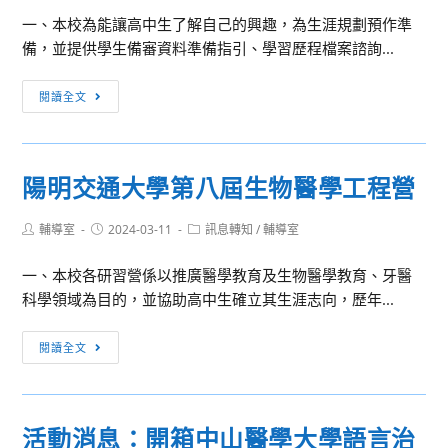
大
文
一、本校為能讓高中生了解自己的興趣，為生涯規劃預作準
學
化
備，並提供學生備審資料準備指引、學習歷程檔案諮詢...
管
學
理
系
甄
閱讀全文
學
聯
愛
院、
合
銘
外
線
傳-
語
陽明交通大學第八屆生物醫學工程營
上
校
學
招
園
院、
生
Post
Post
Post
輔導室
2024-03-11
訊息轉知
/
輔導室
開
author:
published:
category:
觀
說
放
光
一、本校各研習營係以推廣醫學教育及生物醫學教育、牙醫
明
日
餐
科學領域為目的，並協助高中生確立其生涯志向，歷年...
會
旅
陽
學
閱讀全文
明
院
交
招
通
生
活動消息：開箱中山醫學大學語言治
大
說