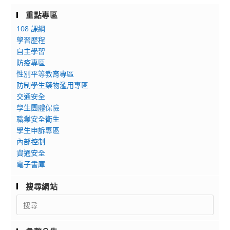
管
輔
定
重點專區
導
期
108 課綱
系
音
學習歷程
列
樂
自主學習
講
防疫專區
會
座
性別平等教育專區
系
防制學生藥物濫用專區
列
交通安全
Ｉ
學生團體保險
《戲
職業安全衛生
鼓．
學生申訴專區
遊
內部控制
龍》
資通安全
電子書庫
搜尋網站
Search
for: