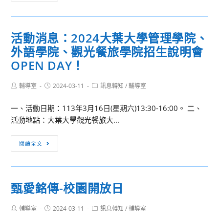
外
專
國
業
語
培
活動消息：2024大葉大學管理學院、
文
訓
外語學院、觀光餐旅學院招生說明會
學
暨
院
OPEN DAY！
介
英
入
文
Post
Post
Post
輔導室
2024-03-11
訊息轉知
/
輔導室
模
author:
published:
category:
學
式
一、活動日期：113年3月16日(星期六)13:30-16:00。 二、
系、
發
活動地點：大葉大學觀光餐旅大...
日
展
本
計
活
語
閱讀全文
畫
動
文
消
學
息：
系
甄愛銘傳-校園開放日
2024
與
大
德
Post
Post
Post
輔導室
2024-03-11
訊息轉知
/
輔導室
葉
國
author:
published:
category: