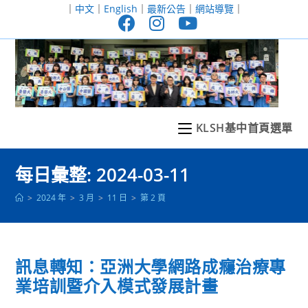
跳
｜
中文
｜
English
｜
最新公告
｜
網站導覽
｜
轉
至
主
要
內
容
KLSH基中首頁選單
每日彙整: 2024-03-11
>
2024 年
>
3 月
>
11 日
>
第 2 頁
訊息轉知：亞洲大學網路成癮治療專
業培訓暨介入模式發展計畫