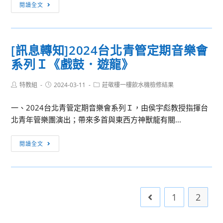
左
閱讀全文
語
右
言
逢
治
原-
療
[訊息轉知]2024台北青管定期音樂會
原
與
系列Ｉ《戲鼓．遊龍》
住
聽
民
力
Post
Post
Post
特教組
2024-03-11
族
莊敬樓一樓飲水機檢修結果
學
author:
published:
category:
高
系-
一、2024台北青管定期音樂會系列Ｉ，由侯宇彪教授指揮台
中
語
北青年管樂團演出；帶來多首與東西方神獸龍有關...
職
言
生
治
[訊
閱讀全文
職
療
息
涯
師、
轉
探
聽
知]2024
索
力
台
暨
1
2
Go to the previou
師
北
升
青
學