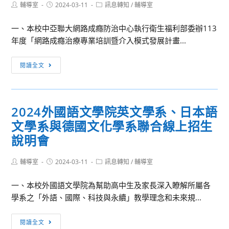
Post
Post
Post
輔導室
2024-03-11
訊息轉知
/
輔導室
author:
published:
category:
一、本校中亞聯大網路成癮防治中心執行衛生福利部委辦113
年度「網路成癮治療專業培訓暨介入模式發展計畫...
訊
閱讀全文
息
轉
知：
2024外國語文學院英文學系、日本語
亞
文學系與德國文化學系聯合線上招生
洲
大
說明會
學
網
Post
Post
Post
輔導室
2024-03-11
訊息轉知
/
輔導室
author:
published:
category:
路
一、本校外國語文學院為幫助高中生及家長深入瞭解所屬各
成
學系之「外語、國際、科技與永續」教學理念和未來規...
癮
治
2024
療
閱讀全文