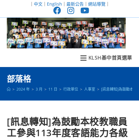
跳
｜
中文
｜
English
｜
最新公告
｜
網站導覽
｜
轉
至
主
要
內
容
KLSH基中首頁選單
部落格
>
2024 年
>
3 月
>
11 日
>
行政單位
>
人事室
>
[訊息轉知]為鼓勵本
[訊息轉知]為鼓勵本校教職員
工參與113年度客語能力各級