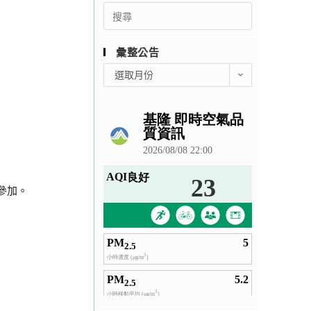
Search
for:
彙整公告
彙
選取月份
整
公
告
參加。