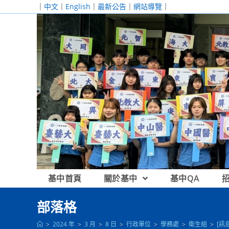
跳
｜
中文
｜
English
｜
最新公告
｜
網站導覽
｜
轉
至
主
要
內
容
基中首頁
關於基中
基中QA
部落格
>
2024 年
>
3 月
>
8 日
>
行政單位
>
學務處
>
衛生組
>
[訊