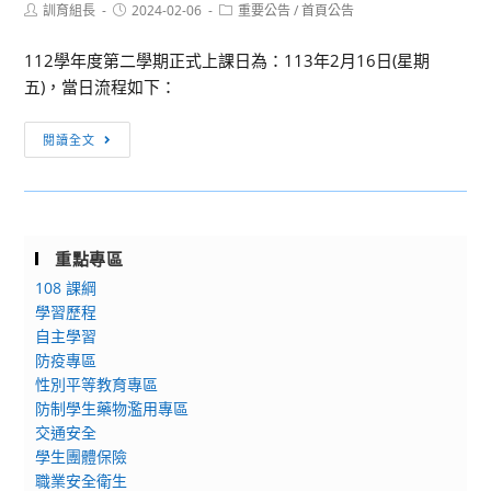
Post
Post
Post
訓育組長
2024-02-06
重要公告
/
首頁公告
author:
published:
category:
112學年度第二學期正式上課日為：113年2月16日(星期
五)，當日流程如下：
[重
閱讀全文
要
公
告]112
學
重點專區
年
108 課綱
度
學習歷程
第
自主學習
二
防疫專區
學
性別平等教育專區
期
防制學生藥物濫用專區
開
交通安全
學
學生團體保險
日
職業安全衛生