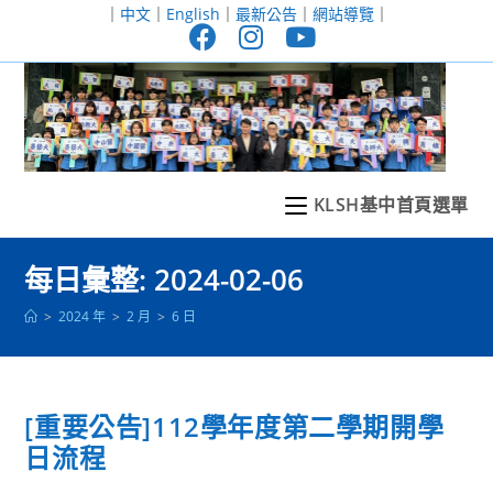
跳
｜
中文
｜
English
｜
最新公告
｜
網站導覽
｜
轉
至
主
要
內
容
KLSH基中首頁選單
每日彙整: 2024-02-06
>
2024 年
>
2 月
>
6 日
[重要公告]112學年度第二學期開學
日流程