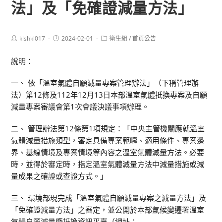
法」及「免確證減量方法」
Post
Post
Post
klshkl017
2024-02-01
衛生組
/
首頁公告
author:
published:
category:
說明：
一、 依「溫室氣體自願減量專案管理辦法」（下稱管理辦
法）第12條及112年12月13日本部溫室氣體抵換專案及自願
減量專案審議會第1次會議決議事項辦理。
二、 管理辦法第12條第1項規定：「中央主管機關應就溫室
氣體減量措施類型，審定具備專案範疇、適用條件、專案邊
界、基線情境及專案情境等內容之溫室氣體減量方法。必要
時，並得於審定時，指定溫室氣體減量方法中減量措施或減
量成果之確證或查證方式。」
三、 環境部現完成「溫室氣體自願減量專案之減量方法」及
「免確證減量方法」之審定，並公開於本部氣候變遷署溫室
氣體自願減量暨抵換資訊平臺（網址：