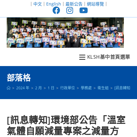
跳
｜
中文
｜
English
｜
最新公告
｜
網站導覽
｜
轉
至
主
要
內
容
KLSH基中首頁選單
部落格
>
2024 年
>
2 月
>
1 日
>
行政單位
>
學務處
>
衛生組
>
[訊息轉知]
[訊息轉知]環境部公告「溫室
氣體自願減量專案之減量方