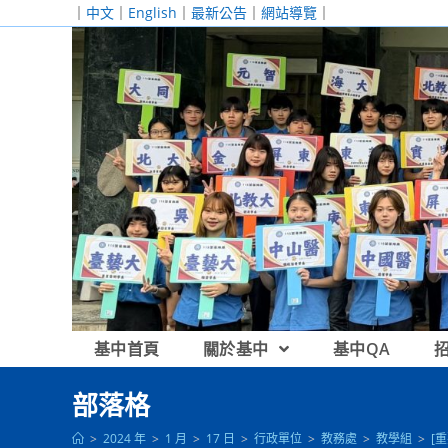
跳
｜
中文
｜
English
｜
最新公告
｜
網站導覽
｜
轉
至
主
要
內
容
基中首頁
關於基中
基中QA
部落格
>
2024 年
>
1 月
>
17 日
>
行政單位
>
教務處
>
教學組
>
[