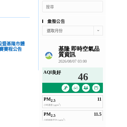
Search
for:
彙整公告
彙
選取月份
整
公
建設暨基隆市體
告
賽賽程公告