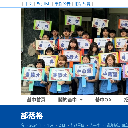
跳
｜
中文
｜
English
｜
最新公告
｜
網站導覽
｜
轉
至
主
要
內
容
基中首頁
關於基中
基中QA
部落格
>
2024 年
>
1 月
>
2 日
>
行政單位
>
人事室
>
[訊息轉知]