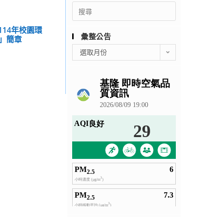
Search
for:
114年校園環
彙整公告
」簡章
彙
選取月份
整
公
告