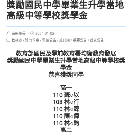
獎勵國民中學畢業生升學當地
高級中等學校獎學金
Post
Post
註冊組長
2024-01-02
author:
published:
Post
教務處
/
獎助學金
/
置頂公告
/
註冊組
/
重要公告
/
首頁公告
category:
教育部國民及學前教育署均衡教育發展
獎勵國民中學畢業生升學當地高級中等學校獎
學金
恭喜獲獎同學
高一
110 蘇○以
108 林○行
110 林○臻
110 陳○偉
110 林○鈞
高二