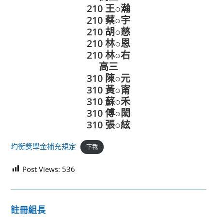
210 王○瀚
210 蔡○宇
210 胡○慈
210 林○恩
210 林○右
高三
310 陳○元
310 黃○甯
310 蘇○禾
310 傅○閎
310 張○絃
均衡獎學金補充規定
下載
Post Views:
536
註冊組長