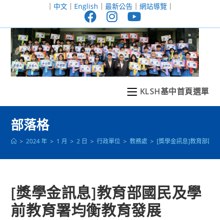
跳
｜
中文
｜
English
｜
最新公告
｜
網站導覽
｜
轉
至
主
要
內
容
KLSH基中首頁選單
部落格
>
2024 年
>
1 月
>
2 日
>
行政單位
>
教務處
>
[獎學金訊息]教育部國
[獎學金訊息]教育部國民及學
前教育署均衡教育發展