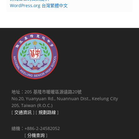
習
WordPress.org 台灣繁體中文
班」
課
程
地址：205 基隆市暖暖區源遠路20號
No.20, Yuanyuan Rd., Nuannuan Dist., Keelung City
205, Taiwan (R.O.C.)
[
交通資訊
] [
規劃路線
]
總機：+886-2-24582052
[
分機查詢
]