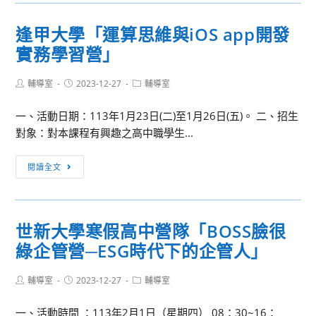
科
事
技
曆
逢甲大學「運算思維與iOS app開發
大
草
實務學習營」
學
案，
進
請
Post
Post
Post
輔導室
2023-12-27
修
輔導室
本
author:
published:
category:
部
校
一、活動日期：113年1月23日(二)至1月26日(五)。 二、招生
推
教
對象：對本課程有興趣之高中職學生...
廣
職
教
員
逢
閱讀全文
育
工
甲
中
同
大
心
仁
學
開
世新大學寒假高中營隊「BOSS臉很
參
「運
辦
閱。
綠企管營─ESG時代下的企管人」
算
2024
思
冬
Post
Post
Post
輔導室
2023-12-27
維
輔導室
令
author:
published:
category:
與
營
一、活動時間 ：113年2月1日（星期四） 08：30~16：
iOS