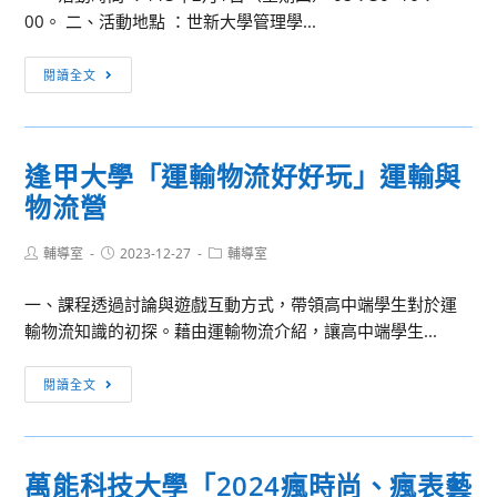
00。 二、活動地點 ：世新大學管理學...
app
開
世
閱讀全文
發
新
實
大
務
學
學
逢甲大學「運輸物流好好玩」運輸與
寒
習
物流營
假
營」
高
Post
Post
Post
輔導室
2023-12-27
中
輔導室
author:
published:
category:
營
一、課程透過討論與遊戲互動方式，帶領高中端學生對於運
隊
輸物流知識的初探。藉由運輸物流介紹，讓高中端學生...
「BOSS
臉
逢
閱讀全文
很
甲
綠
大
企
學
管
萬能科技大學「2024瘋時尚、瘋表藝
「運
營