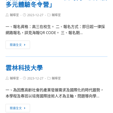
多元體驗冬令營」
輸
─ESG
物
時
Post
Post
Post
輔導室
2023-12-27
流
輔導室
代
author:
published:
category:
好
下
一、報名資格：高三在校生。 二、報名方式：即日起一律採
好
的
網路報名，詳見海報QR CODE。 三、報名期...
玩」
企
運
管
萬
閱讀全文
輸
人」
能
與
科
物
技
流
雲林科技大學
大
營
學
Post
Post
Post
輔導室
2023-12-27
輔導室
「2024
author:
published:
category:
瘋
一、為因應高齡社會的產業發展需求及國際化的時代趨勢，
時
本學程及專班以培育國際技術人才為主軸，問題導向學...
尚、
瘋
雲
閱讀全文
表
林