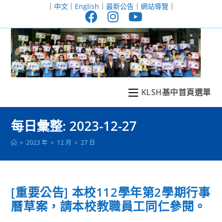
跳
｜
中文
｜
English
｜
最新公告
｜
網站導覽
｜
轉
至
主
要
內
容
KLSH基中首頁選單
每日彙整: 2023-12-27
>
2023 年
>
12 月
>
27 日
[重要公告] 本校112學年第2學期行事
曆草案，請本校教職員工同仁參閱。