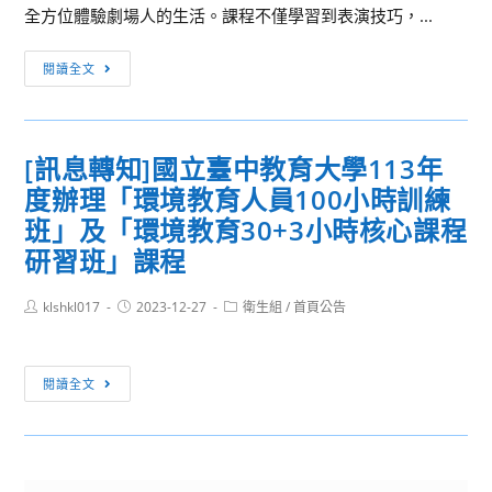
全方位體驗劇場人的生活。課程不僅學習到表演技巧，...
理
財
2024
閱讀全文
營
樹
德
科
[訊息轉知]國立臺中教育大學113年
技
度辦理「環境教育人員100小時訓練
大
學
班」及「環境教育30+3小時核心課程
表
研習班」課程
演
藝
Post
Post
Post
klshkl017
2023-12-27
衛生組
/
首頁公告
author:
published:
category:
術
系
[訊
—
閱讀全文
息
寒
轉
假
知]
體
國
驗