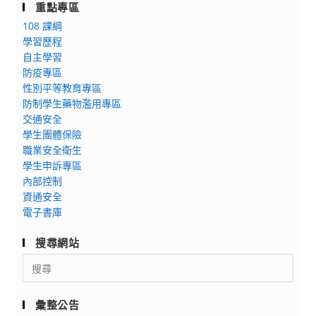
重點專區
立
營
108 課綱
臺
學習歷程
中
自主學習
教
防疫專區
育
性別平等教育專區
大
防制學生藥物濫用專區
學
交通安全
113
學生團體保險
年
職業安全衛生
度
學生申訴專區
辦
內部控制
資通安全
理
電子書庫
「環
境
搜尋網站
教
Search
育
for:
人
員
彙整公告