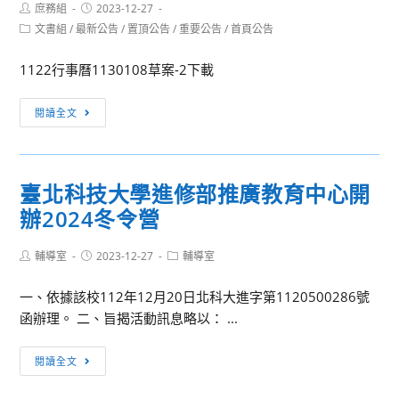
Post
Post
庶務組
2023-12-27
author:
published:
Post
文書組
/
最新公告
/
置頂公告
/
重要公告
/
首頁公告
category:
1122行事曆1130108草案-2下載
[重
閱讀全文
要
公
告]
臺北科技大學進修部推廣教育中心開
本
辦2024冬令營
校
112
Post
Post
Post
輔導室
2023-12-27
學
輔導室
author:
published:
category:
年
一、依據該校112年12月20日北科大進字第1120500286號
第
函辦理。 二、旨揭活動訊息略以： ...
2
學
臺
閱讀全文
期
北
行