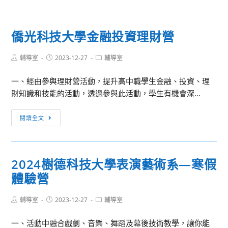
藝
科
多
技
元
僑光科技大學金融投資理財營
大
體
學
驗
Post
Post
Post
輔導室
2023-12-27
輔導室
author:
published:
category:
冬
令
一、經由參與理財營活動，提升高中職學生金融、投資、理
營」
財知識和技能的活動，透過參與此活動，學生有機會深...
僑
閱讀全文
光
科
技
2024樹德科技大學表演藝術系—寒假
大
體驗營
學
金
Post
Post
Post
輔導室
2023-12-27
融
輔導室
author:
published:
category:
投
一、活動中融合戲劇、音樂、舞蹈及幕後技術教學，讓你能
資