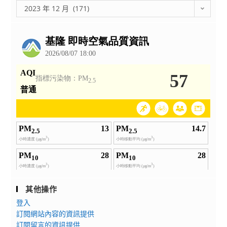
100
彙
2023 年 12 月 (171)
小
整
時
公
訓
告
練
班」
及
「環
境
教
育
30+3
小
時
核
心
其他操作
課
登入
程
訂閱網站內容的資訊提供
研
訂閱留言的資訊提供