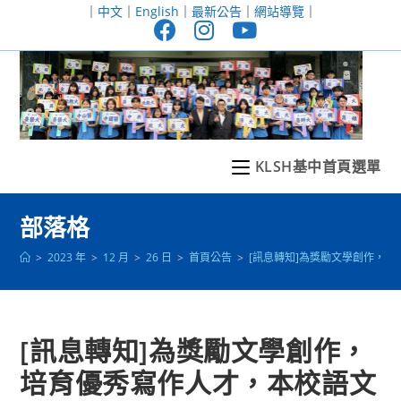
跳
｜
中文
｜
English
｜
最新公告
｜
網站導覽
｜
轉
至
主
要
內
容
KLSH基中首頁選單
部落格
>
2023 年
>
12 月
>
26 日
>
首頁公告
>
[訊息轉知]為獎勵文學創作，
[訊息轉知]為獎勵文學創作，
培育優秀寫作人才，本校語文