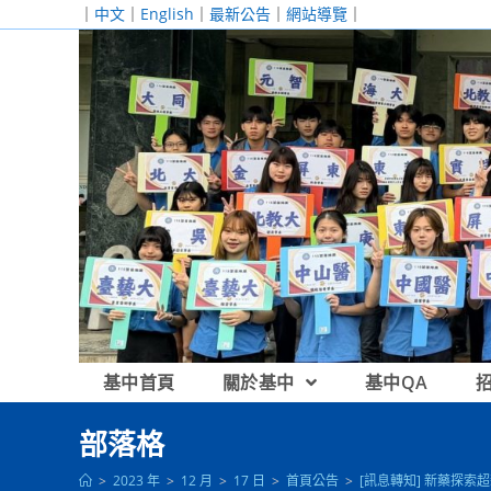
跳
｜
中文
｜
English
｜
最新公告
｜
網站導覽
｜
轉
至
主
要
內
容
基中首頁
關於基中
基中QA
部落格
>
2023 年
>
12 月
>
17 日
>
首頁公告
>
[訊息轉知] 新藥探索