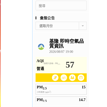
Search
for:
彙整公告
彙
選取月份
整
公
告