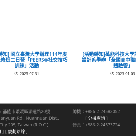
轉知] 國立臺灣大學辦理114年度
[活動轉知]萬能科技大
修班二日營「PEERS®社交技巧
設計系舉辦「全國高中職
訓練」活動
體驗營」
2025-07-31
2023-01-03
5 基隆市暖暖區源遠路20號
總機：+886-2-24582052
uanyuan Rd., Nuannuan Dist.,
[
分機查詢
]
ity 205, Taiwan (R.O.C.)
傳真：+886-2-24573724
訊
] [
規劃路線
]