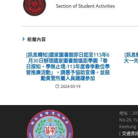
Section of Student Activities
相關內容
[訊息轉知]國家圖書館即日起至113年6
[訊息
月30日辦理國家圖書館遠距學園「春
大一先
日探知‧學無止境-113年度春季數位學
習推廣活動」，請惠予協助宣傳，並鼓
勵貴管所屬人員踴躍參加
2024-03-19
地址：20
No.20, Y
Keelung C
[
交通資