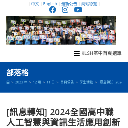
跳
｜
中文
｜
English
｜
最新公告
｜
網站導覽
｜
轉
至
主
要
內
容
KLSH基中首頁選單
部落格
>
2023 年
>
12 月
>
11 日
>
首頁公告
>
學生活動
>
[訊息轉知] 20
[訊息轉知] 2024全國高中職
人工智慧與資訊生活應用創新