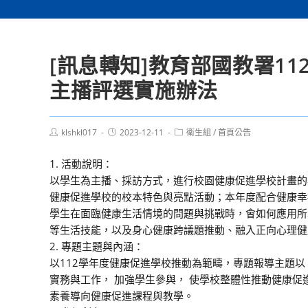
[訊息轉知]教育部國教署1
主播評選實施辦法
Post
Post
Post
klshkl017
2023-12-11
衛生組
/
首頁公告
author:
published:
category:
1. 活動說明：
以學生為主播、採訪方式，進行校園健康促進學校計畫的
健康促進學校的校本特色與亮點活動；本年度配合健康幸
學生在面臨健康生活情境的問題與挑戰時，會如何應用所
等生活技能，以及身心健康跨議題推動、融入正向心理健
2. 專題主題與內涵：
以112學年度健康促進學校推動為範疇，專題報導主題
實務與工作， 加強學生參與， 使學校整體性推動健康
素養導向健康促進課程與教學。