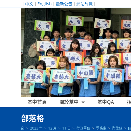
跳
｜
中文
｜
English
｜
最新公告
｜
網站導覽
｜
轉
至
主
要
內
容
基中首頁
關於基中
基中QA
部落格
>
2023 年
>
12 月
>
11 日
>
行政單位
>
學務處
>
衛生組
>