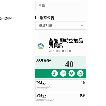
Search
for:
彙整公告
以內為限。
彙
選取月份
整
公
告