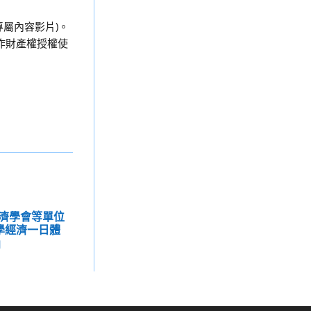
專屬內容影片)。
作財產權授權使
濟學會等單位
戲學經濟一日體
」