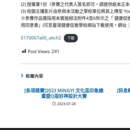
(2) 授權書1份（參賽之代表人簽名即可，請提供紙本正
(3) 校園主播影片由參與本活動之學校單位將其上傳至 Y
※參賽作品需採用本實施辦法附件4至6所示之「 健康
用同意書」(可至臺灣健康促進學校網站下載使用，網址： http://hps.
0170067a00_attch2
下載
Post Views:
291
相關內容
[各項競賽]2023 MiNGYI 文化盃印象繪
[訊息
畫暨Q版好神設計大賽
2023-07-24