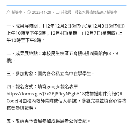
Post
Post
Post
輔導室
2023-11-28
莊敬樓一樓飲水機檢修結果
/
輔導室
author:
published:
category:
一、成果展時間：112年12月2日(星期六)至12月3日(星期日)
上午10時至下午5時；12月4日(星期一) 12月7日(星期四) 上
午10時至下午8時。
二、成果展地點：本校民生校區五育樓6樓圖書館內(8、9
樓)。
三、參加對象：國內各公私立高中在學學生。
四、報名方式：填寫google報名表單
https://forms.gle/J7x2Bj89cyN5gbA18或掃描附件海報QR
Code(可由校內教師帶隊或個人參觀)，參觀完畢並填寫心得將
核發參與證明。
五、敬請惠予貴屬參加成果展者公假登記。