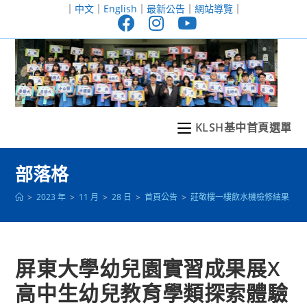
跳
｜
中文
｜
English
｜
最新公告
｜
網站導覽
｜
轉
至
主
要
內
容
KLSH基中首頁選單
部落格
>
2023 年
>
11 月
>
28 日
>
首頁公告
>
莊敬樓一樓飲水機檢修結果
>
屏東大學幼兒園實習成果展X
高中生幼兒教育學類探索體驗