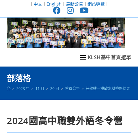
跳
｜
中文
｜
English
｜
最新公告
｜
網站導覽
｜
轉
至
主
要
內
容
KLSH基中首頁選單
部落格
>
2023 年
>
11 月
>
20 日
>
首頁公告
>
莊敬樓一樓飲水機檢修結果
>
2024國高中職雙外語冬令營