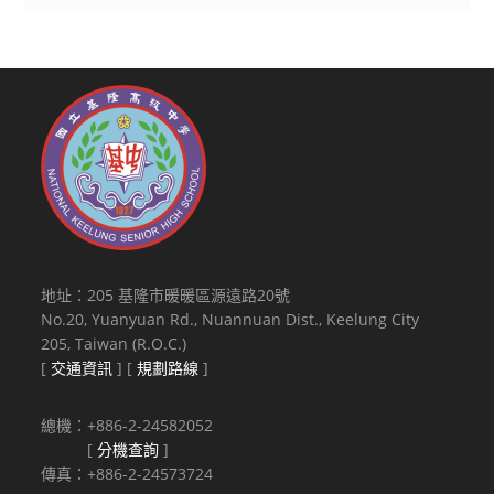
地址：205 基隆市暖暖區源遠路20號
No.20, Yuanyuan Rd., Nuannuan Dist., Keelung City
205, Taiwan (R.O.C.)
[
交通資訊
] [
規劃路線
]
總機：+886-2-24582052
[
分機查詢
]
傳真：+886-2-24573724