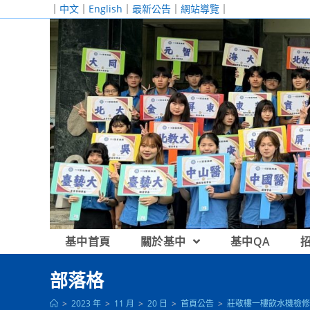
跳
｜
中文
｜
English
｜
最新公告
｜
網站導覽
｜
轉
至
主
要
內
容
基中首頁
關於基中
基中QA
部落格
>
2023 年
>
11 月
>
20 日
>
首頁公告
>
莊敬樓一樓飲水機檢修