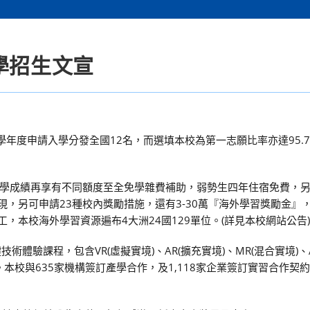
學招生文宣
12學年度申請入學分發全國12名，而選填本校為第一志願比率亦達95.
學成績再享有不同額度至全免學雜費補助，弱勢生四年住宿免費，
，另可申請23種校內獎勵措施，還有3-30萬『海外學習獎勵金』
，本校海外學習資源遍布4大洲24國129單位。(詳見本校網站公告
關鍵技術體驗課程，包含VR(虛擬實境)、AR(擴充實境)、MR(混合實境)、
本校與635家機構簽訂產學合作，及1,118家企業簽訂實習合作契