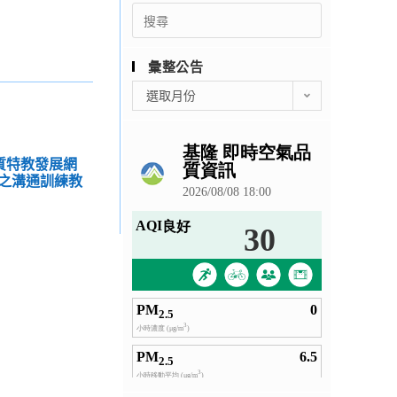
Search
for:
彙整公告
彙
選取月份
整
公
告
優質特教發展網
之溝通訓練教