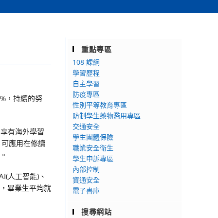
重點專區
108 課綱
學習歷程
自主學習
防疫專區
7%，持續的努
性別平等教育專區
防制學生藥物濫用專區
交通安全
另享有海外學習
學生團體保險
，可應用在修讀
職業安全衛生
)。
學生申訴專區
內部控制
AI(人工智能)、
資通安全
約，畢業生平均就
電子書庫
搜尋網站