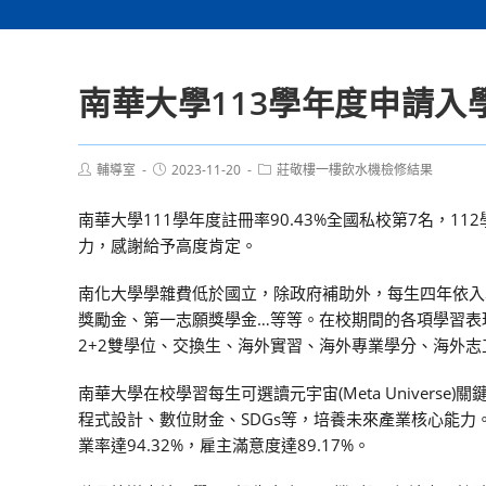
南華大學113學年度申請入
Post
Post
Post
輔導室
2023-11-20
莊敬樓一樓飲水機檢修結果
author:
published:
category:
南華大學111學年度註冊率90.43%全國私校第7名，1
力，感謝給予高度肯定。
南化大學學雜費低於國立，除政府補助外，每生四年依入
獎勵金、第一志願獎學金…等等。在校期間的各項學習表現
2+2雙學位、交換生、海外實習、海外專業學分、海外志工
南華大學在校學習每生可選讀元宇宙(Meta Universe)
程式設計、數位財金、SDGs等，培養未來產業核心能力。
業率達94.32%，雇主滿意度達89.17%。