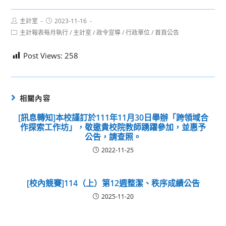
Post
Post
主計室
2023-11-16
author:
published:
Post
主計報表每月執行
/
主計室
/
政令宣導
/
行政單位
/
首頁公告
category:
Post Views:
258
相關內容
[訊息轉知]本校謹訂於111年11月30日舉辦「跨領域合
作探索工作坊」，敬邀貴校院教師踴躍參加，並惠予
公告，請查照。
2022-11-25
[校內競賽]114（上）第12週整潔、秩序成績公告
2025-11-20