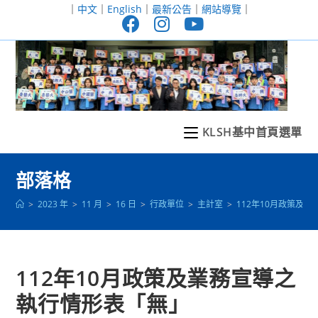
跳
｜
中文
｜
English
｜
最新公告
｜
網站導覽
｜
轉
至
主
要
內
容
KLSH基中首頁選單
部落格
>
2023 年
>
11 月
>
16 日
>
行政單位
>
主計室
>
112年10月政策及
112年10月政策及業務宣導之
執行情形表「無」