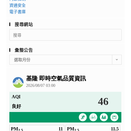
資通安全
電子書庫
搜尋網站
Search
for:
彙整公告
彙
選取月份
整
公
告