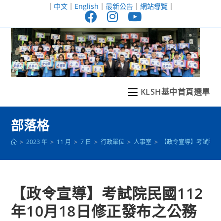
跳
｜
中文
｜
English
｜
最新公告
｜
網站導覽
｜
轉
至
主
要
內
容
KLSH基中首頁選單
部落格
>
2023 年
>
11 月
>
7 日
>
行政單位
>
人事室
>
【政令宣導】考試院民
【政令宣導】考試院民國112
年10月18日修正發布之公務