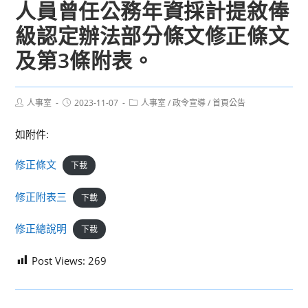
人員曾任公務年資採計提敘俸
級認定辦法部分條文修正條文
及第3條附表。
Post
Post
Post
人事室
2023-11-07
人事室
/
政令宣導
/
首頁公告
author:
published:
category:
如附件:
修正條文
下載
修正附表三
下載
修正總說明
下載
Post Views:
269