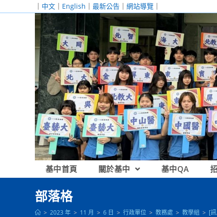
跳
｜
中文
｜
English
｜
最新公告
｜
網站導覽
｜
轉
至
主
要
內
容
基中首頁
關於基中
基中QA
部落格
>
2023 年
>
11 月
>
6 日
>
行政單位
>
教務處
>
教學組
>
[