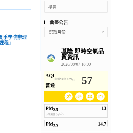
Search
for:
彙整公告
彙
選取月份
整
學夏季學院辦理
課程」
公
告