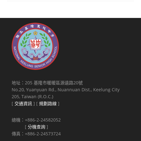
地址：205 基隆市暖暖區源遠路20號
No.20, Yuanyuan Rd., Nuannuan Dist., Keelung City
205, Taiwan (R.O.C.)
[
交通資訊
] [
規劃路線
]
總機：+886-2-24582052
[
分機查詢
]
傳真：+886-2-24573724