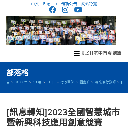
跳
｜
中文
｜
English
｜
最新公告
｜
網站導覽
｜
轉
至
主
要
內
容
KLSH基中首頁選單
部落格
>
2023 年
>
10 月
>
31 日
>
行政單位
>
圖書館
>
專案協行教師
>
[訊
[訊息轉知]2023全國智慧城市
暨新興科技應用創意競賽