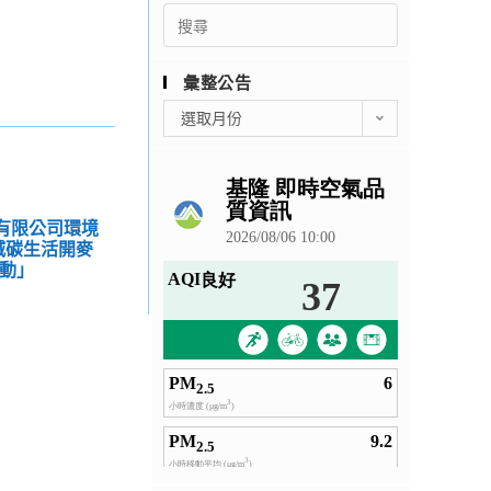
Search
for:
彙整公告
彙
選取月份
整
公
告
份有限公司環境
減碳生活開麥
活動」