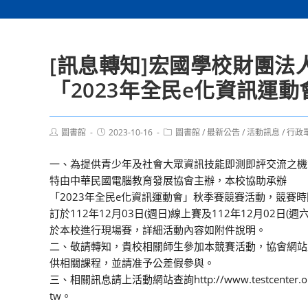
[訊息轉知]宏國學校財團
「2023年全民e化資訊運
Post
Post
Post
圖書館
2023-10-16
圖書館
/
最新公告
/
活動訊息
/
行政
author:
published:
category:
一、為提供青少年及社會大眾資訊技能即測即評交流之機
特由中華民國電腦教育發展協會主辦，本校協助承辦
「2023年全民e化資訊運動會」秋季賽競賽活動，競賽時
訂於112年12月03日(週日)線上賽及112年12月02日(週六
於本校進行現場賽，詳細活動內容如附件說明。
二、敬請轉知，貴校相關師生參加本競賽活動，協會網站
供相關課程，並請准予公差假參與。
三、相關訊息請上活動網站查詢http://www.testcenter.or
tw。