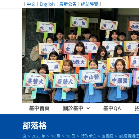
跳
｜
中文
｜
English
｜
最新公告
｜
網站導覽
｜
轉
至
主
要
內
容
基中首頁
關於基中
基中QA
部落格
>
2023 年
>
10 月
>
16 日
>
行政單位
>
圖書館
>
[訊息轉知