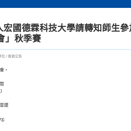
法人宏國德霖科技大學請轉知師生參
動會」秋季賽
單位
/
首頁公告
會，
間
)
並提
g.