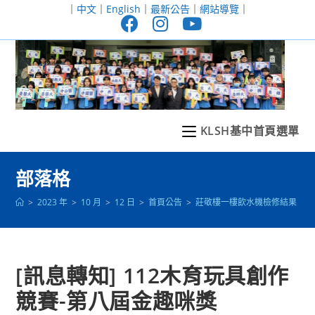
跳
｜
中文
｜
English
｜
最新公告
｜
網站導覽
｜
轉
至
主
要
內
容
KLSH基中首頁選單
部落格
>
2023 年
>
10 月
>
12 日
>
首頁公告
>
莊敬樓一樓飲水機檢修結果
>
[訊息轉知] 112木育玩具創作
競賽-第八屆金趣咪獎