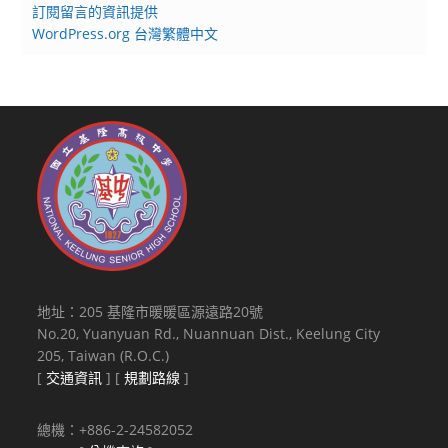
訂閱留言的資訊提供
WordPress.org 台灣繁體中文
地址：205 基隆市暖暖區源遠路20號
No.20, Yuanyuan Rd., Nuannuan Dist., Keelung City
205, Taiwan (R.O.C.)
[
交通資訊
] [
規劃路線
]
總機：+886-2-24582052