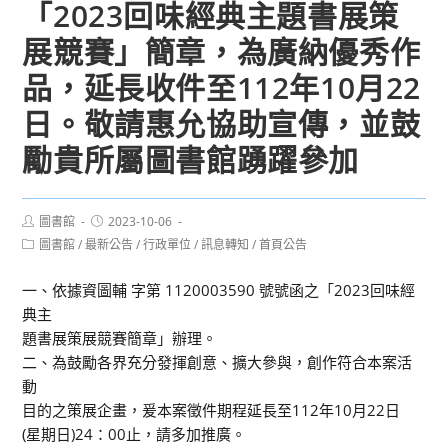
「2023回味經典主題書展策
展競賽」簡章，為廣納優秀作
品，延長收件至112年10月22
日。敬請惠允協助宣傳，並鼓
勵貴所屬圖書館踴躍參加
Post
Post
圖書館
2023-10-06
author:
published:
Post
圖書館
/
最新公告
/
行政單位
/
訊息轉知
/
首頁公告
category:
一、依據資圖輔 字第 1120003590 號號函之「2023回味經
典主
題書展策展競賽簡章」辦理。
二、為鼓勵各界充分發揮創意、擴大參與，創作符合本案活
動
目的之策展企畫，爰本案徵件期程延長至112年10月22日
(星期日)24：00止，請多加推廣。