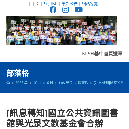
跳
｜
中文
｜
English
｜
最新公告
｜
網站導覽
｜
轉
至
主
要
內
容
KLSH基中首頁選單
部落格
>
2023 年
>
10 月
>
6 日
>
行政單位
>
圖書館
>
[訊息轉知]國立公共
[訊息轉知]國立公共資訊圖書
館與光泉文教基金會合辦