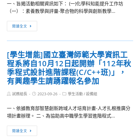
教
參
英
一、旨揭活動相關資訊如下： (一)化學科知能提升工作坊
師
加
語
（一）：素養教學與評量-聚合物的科學與創新教學...
踴
「2023
繪
躍
[教
年
本
閱讀全文
參
師
第
創
加，
增
14
意
請
能]
屆
教
[學生增能]國立臺灣師範大學資訊工
查
臺
全
學
程系將自10月12日起開辦「112年秋
照。
北
國
競
市
高
季程式設計進階課程(C/C++班)」，
賽」
化
中
辦
有興趣學生請踴躍報名參加
學
職
法
學
學
（含
Post
Post
Post
試務組長
2023-09-26
學生活動
/
設備組
author:
published:
category:
科
生
報
平
日
名
一、依據教育部智慧創新跨域人才培育計畫-人才扎根推廣分
台
語
表，
項計畫辦理。 二、為協助高中職學生學習進階程式...
暨
配
附
[學
化
音
件
閱讀全文
生
學
比
1）