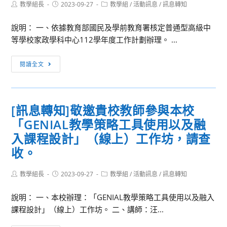
Post
Post
Post
教學組長
2023-09-27
教學組
/
活動訊息
/
訊息轉知
「高
author:
published:
category:
中
說明： 一、依據教育部國民及學前教育署核定普通型高級中
台
等學校家政學科中心112學年度工作計劃辦理。 ...
語
課
[訊
閱讀全文
按
息
怎
轉
上
知]
[訊息轉知]敬邀貴校教師參與本校
—
本
教
「GENIAL教學策略工具使用以及融
校
材
家
入課程設計」（線上）工作坊，請查
教
政
收。
法
學
研
科
Post
Post
Post
教學組長
2023-09-27
教學組
/
活動訊息
/
訊息轉知
習」
author:
published:
category:
中
專
心
說明： 一、本校辦理：「GENIAL教學策略工具使用以及融入
題
為
課程設計」（線上）工作坊。 二、講師：汪...
講
辦