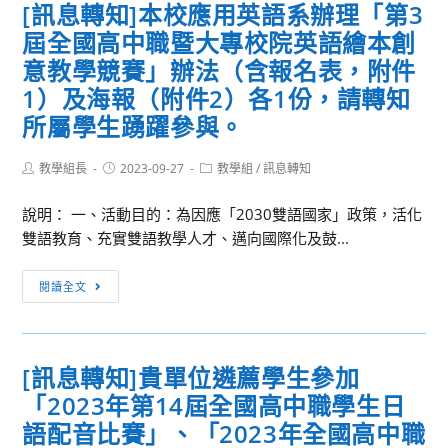
[訊息轉知]本校應用英語系辦理「第3
教
本
工
科
屆全國高中職暨大專校院英語繪本創
師
校
具
專
踴
公
意教學競賽」辦法（含報名表，附件
使
業
躍
共
用
知
1）及海報（附件2）各1份，請轉知
報
事
以
能
所屬學生踴躍參與。
名
務
及
研
參
與
融
習
Post
Post
Post
教學組長
2023-09-27
教學組
/
訊息轉知
加，
公
author:
published:
入
category:
_
並
民
課
衣
說明： 一、活動目的：為因應「2030雙語國家」政策，活化
惠
教
程
著
雙語教育、充實雙語教學人才、邁向國際化及鼓...
允
育
設
專
出
學
計」
題」，
[訊
閱讀全文
席
系
（線
請
息
教
辦
上）
貴
轉
師
理
工
校
知]
[訊息轉知]貴單位遴薦學生參加
辦
「2023
作
薦
本
理
童
「2023年第14屆全國高中職學生日
坊，
派
校
公
軍
請
家
應
語配音比賽」、「2023年全國高中職
（差）
學