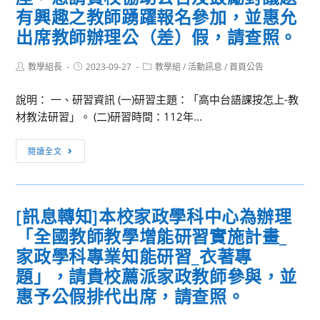
有興趣之教師踴躍報名參加，並惠允
出席教師辦理公（差）假，請查照。
Post
Post
Post
教學組長
2023-09-27
教學組
/
活動訊息
/
首頁公告
author:
published:
category:
說明： 一、研習資訊 (一)研習主題：「高中台語課按怎上-教
材教法研習」。 (二)研習時間：112年...
[訊
閱讀全文
息
轉
知]
[訊息轉知]本校家政學科中心為辦理
本
「全國教師教學增能研習實施計畫_
校
國
家政學科專業知能研習_衣著專
文
題」，請貴校薦派家政教師參與，並
科
惠予公假排代出席，請查照。
辦
理