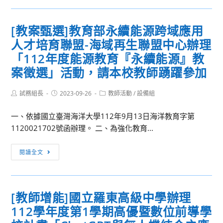
增
學
賽」、
及
能]
科
「2023
海
[教案甄選]教育部永續能源跨域應用
國
中
年
報
人才培育聯盟-海域再生聯盟中心辦理
立
心
全
（附
臺
辦
「112年度能源教育『永續能源』教
國
件
灣
理
高
2）
案徵選」活動，請本校教師踴躍參加
師
「112
中
各
範
學
職
1
Post
Post
Post
試務組長
2023-09-26
教師活動
/
設備組
author:
published:
category:
大
年
學
份，
學
度
生
一、依據國立臺灣海洋大學112年9月13日海洋教育字第
請
資
第
英
1120021702號函辦理。 二、為強化教育...
轉
訊
一
語
知
[教
工
學
配
所
閱讀全文
案
程
期
音
屬
甄
系
化
比
學
選]
將
學
賽」，
生
[教師增能]國立羅東高級中學辦理
教
自
科
請
踴
112學年度第1學期高優暨數位前導學
育
10
知
查
躍
部
月
能
照。