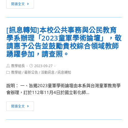
座，
[訊
理
閱讀全文
惠
息
「全
請
轉
國
貴
知]
教
[訊息轉知]本校公共事務與公民教育
校
敬
師
學系辦理「2023童軍學術論壇」，敬
協
邀
教
助
貴
學
請惠予公告並鼓勵貴校綜合領域教師
公
校
增
踴躍參加，請查照。
告
教
能
及
師
研
Post
Post
教學組長
2023-09-27
author:
published:
鼓
參
習
Post
教學組
/
最新公告
/
活動訊息
/
訊息轉知
category:
勵
與
實
對
本
施
說明： 一、旨揭2023童軍學術論壇由本系與台灣童軍教育學
議
校
計
會辦理，訂於112年11月4日於國立彰化師...
題
「GENIAL
畫
有
[訊
教
_
閱讀全文
興
息
學
家
趣
轉
策
政
之
知]
略
學