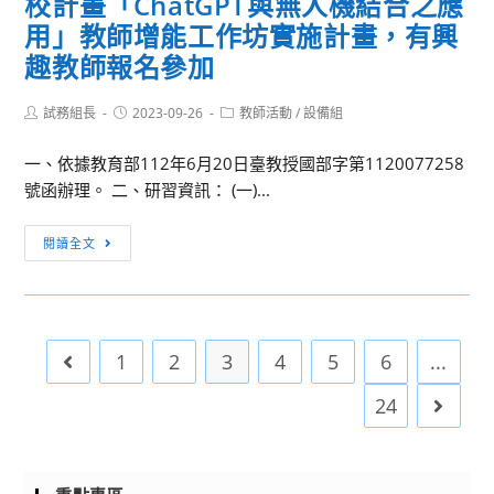
校計畫「ChatGPT與無人機結合之應
參
永
12
提
與。
用」教師增能工作坊實施計畫，有興
續
日
升
趣教師報名參加
能
起
工
源
開
作
Post
Post
Post
試務組長
2023-09-26
教師活動
/
設備組
跨
辦
author:
published:
坊」，
category:
域
「112
請
一、依據教育部112年6月20日臺教授國部字第1120077258
應
年
有
號函辦理。 二、研習資訊： (一)...
用
秋
興
人
季
趣
[教
閱讀全文
才
程
的
師
培
式
老
增
育
設
師
能]
聯
計
踴
國
1
2
3
4
5
6
...
Go to the previous page
盟-
進
躍
立
海
階
報
羅
24
Go to 
域
課
名
東
再
程
高
生
(C/C++班)」，
級