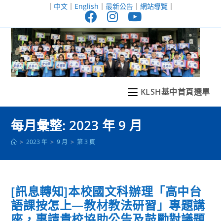
跳
｜
中文
｜
English
｜
最新公告
｜
網站導覽
｜
轉
至
主
要
內
容
KLSH基中首頁選單
每月彙整: 2023 年 9 月
>
2023 年
>
9 月
>
第 3 頁
[訊息轉知]本校國文科辦理「高中台
語課按怎上—教材教法研習」專題講
座，惠請貴校協助公告及鼓勵對議題