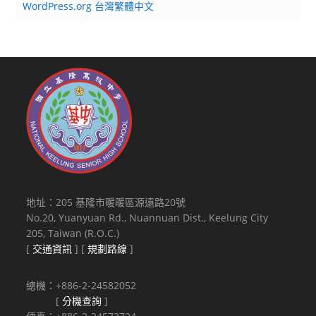
WordPress.org 台灣繁體中文
作
坊
實
施
計
畫，
有
興
趣
教
師
地址：205 基隆市暖暖區源遠路20號
報
No.20, Yuanyuan Rd., Nuannuan Dist., Keelung City
名
205, Taiwan (R.O.C.)
參
[
交通資訊
] [
規劃路線
]
加
總機：+886-2-24582052
[
分機查詢
]