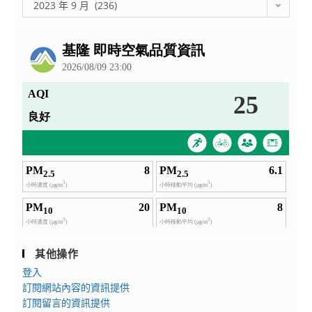
彙
2023 年 9 月 (236)
徵
學
整
選」
校
公
活
計
告
動，
畫
請
「ChatGPT
本
與
校
無
教
人
師
機
踴
結
躍
合
參
之
加
應
用」
教
其他操作
師
登入
增
訂閱網站內容的資訊提供
能
訂閱留言的資訊提供
工