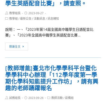
查
政
用
學生英語配音比賽」，請查照。
假，
術
收。
教
英
請
論
師
語
Post
Post
教學組長
2023-09-27
查
壇」，
author:
published:
參
系
Post
教學組
/
最新公告
/
活動訊息
/
訊息轉知
category:
照。
敬
與，
辦
請
並
理
說明： 一、「2023年第14屆全國高中職學生日語配音比
惠
惠
「第
賽」、「2023年全國高中職學生英語配音比賽...
予
予
3
公
[訊
公
屆
閱讀全文
告
息
假
全
並
轉
排
國
鼓
知]
代
高
[教師增能]臺北市化學學科平台暨化
勵
貴
出
中
學學科中心辦理「112學年度第一學
貴
單
席，
職
校
位
期化學科知能提升工作坊」，請有興
請
暨
綜
遴
查
大
趣的老師踴躍報名
合
薦
照。
專
領
學
校
Post
Post
Post
試務組長
2023-09-26
教師活動
/
設備組
author:
published:
category:
域
生
院