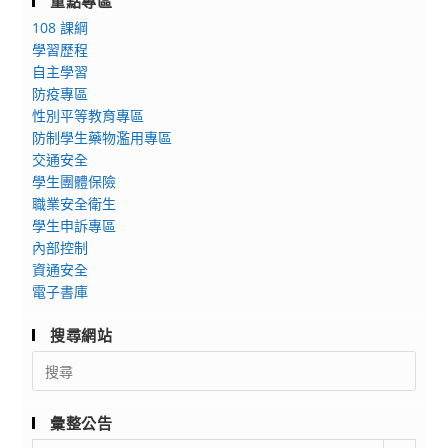
重點專區
聯
有
中
108 課綱
盟
興
學
學習歷程
中
趣
辦
自主學習
心
學
理
防疫專區
辦
生
112
性別平等教育專區
理
請
學
防制學生藥物濫用專區
「112
踴
年
交通安全
年
躍
度
學生團體保險
度
報
第
職業安全衛生
能
名
1
學生申訴專區
源
參
學
內部控制
教
加
資通安全
期
電子書庫
育
高
『永
優
搜尋網站
續
暨
Search
能
數
for:
源』
位
教
前
彙整公告
案
導