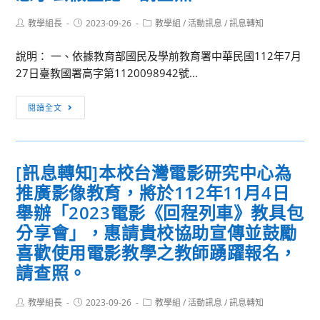
能
數
大
Post
Post
Post
教學組長
2023-09-26
教學組
/
活動訊息
/
訊息轉知
源』
位
學
author:
published:
category:
教
前
辦
說明： 一、依據教育部國民及學前教育署中華民國112年7月
案
導
理
27日臺教國署高字第1120098942號...
徵
學
教
選」
校
育
[訊
閱讀全文
活
計
部
息
動，
畫
補
轉
請
「ChatGPT
助
知]
本
[訊息轉知]本校台灣電影研究中心為
與
「112
有
校
無
學
推廣影像教育，將於112年11月4日
關
教
人
年
本
舉辦「2023電影《回程列車》教具包
師
機
度
校
分享會」，惠請貴校協助宣傳並鼓勵
踴
結
教
探
喜歡使用電影教學之教師踴躍報名，
躍
合
師
究
請查照。
參
之
產
與
加
應
業
實
Post
Post
Post
教學組長
2023-09-26
教學組
/
活動訊息
/
訊息轉知
用」
研
作
author:
published:
category: