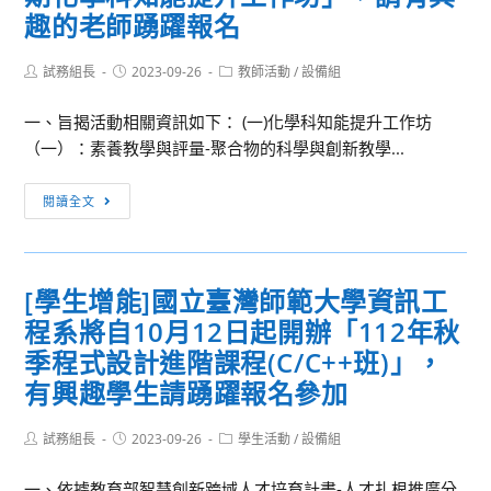
趣的老師踴躍報名
Post
Post
Post
試務組長
2023-09-26
教師活動
/
設備組
author:
published:
category:
一、旨揭活動相關資訊如下： (一)化學科知能提升工作坊
（一）：素養教學與評量-聚合物的科學與創新教學...
[教
閱讀全文
師
增
能]
[學生增能]國立臺灣師範大學資訊工
臺
程系將自10月12日起開辦「112年秋
北
市
季程式設計進階課程(C/C++班)」，
化
有興趣學生請踴躍報名參加
學
學
Post
Post
Post
試務組長
2023-09-26
學生活動
/
設備組
author:
published:
category:
科
平
一、依據教育部智慧創新跨域人才培育計畫-人才扎根推廣分