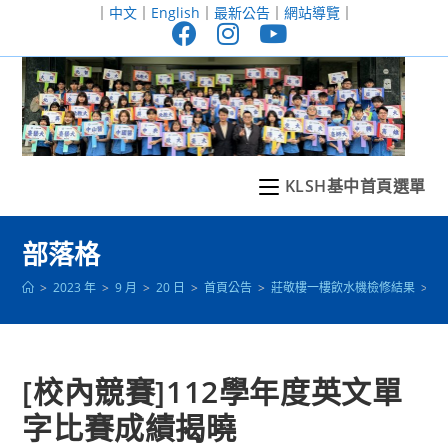
跳
｜
中文
｜
English
｜
最新公告
｜
網站導覽
｜
轉
至
主
要
內
容
KLSH基中首頁選單
部落格
>
2023 年
>
9 月
>
20 日
>
首頁公告
>
莊敬樓一樓飲水機檢修結果
>
[
[校內競賽]112學年度英文單
字比賽成績揭曉