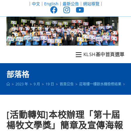
跳
｜
中文
｜
English
｜
最新公告
｜
網站導覽
｜
轉
至
主
要
內
容
KLSH基中首頁選單
部落格
>
2023 年
>
9 月
>
19 日
>
首頁公告
>
莊敬樓一樓飲水機檢修結果
>
[
[活動轉知]本校辦理「第十屆
楊牧文學獎」簡章及宣傳海報