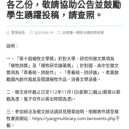
各乙份，敬請協助公告並鼓勵
學生踴躍投稿，請查照。
Post
Post
Post
教學組長
2023-09-19
莊敬樓一樓飲水機檢修結果
author:
published:
category:
說明：
一、「第十屆楊牧文學獎」針對大學、研究所徵文獎項為
「楊牧詩獎」及「楊牧研究論著獎」；針對國、高中生徵文
獎項為「青春組‧詩創作」、「青春組‧詩評論」，希冀鼓
勵國內創作風氣及閱讀楊牧作品，培養文學涵養。
二、徵文收件截止日至112年11月1日(星期三)截止(郵寄以郵
戳為憑、電子信件以寄出時間為憑)。
三、參加辦法及徵文辦法請詳見簡章說明，相關表件請至楊
牧書房網站：https://yangmulibrary.com.tw/events.php下
載。