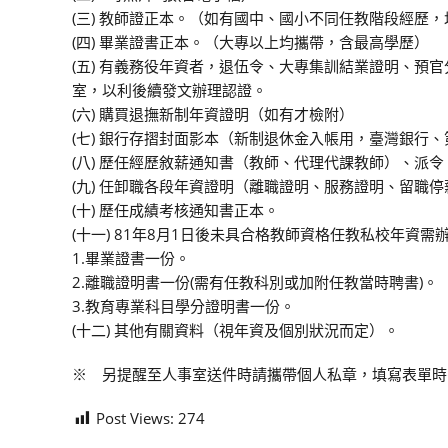
(三) 教師證正本。（如有國中、國小不同任教階段經歷
(四) 畢業證書正本。（大專以上均攜帶，含最高學歷）
(五) 有義務役年資者，退伍令、大專集訓結業證明、
室，以利後續發文辦理認證。
(六) 購買退撫新制年資證明（如有才檢附）
(七) 銀行存摺封面影本（新制退休金入帳用，臺灣銀行
(八) 歷任經歷敘薪通知書（教師、代理代課教師）、派
(九) 任卸職各段年資證明（離職證明、服務證明、留職
(十) 歷任成績考核通知書正本。
(十一) 81年8月1日後未具合格教師資格任教私校年資
1.畢業證書一份。
2.離職證明書一份(需有任教科別或加附任教當時聘書)。
3.教育專業科目學分證明書一份。
(十二) 其他有關資料（視年資及個別狀況而定）。
※ 另提醒至人事室送件時請攜帶個人私章，填寫表單時
Post Views:
274