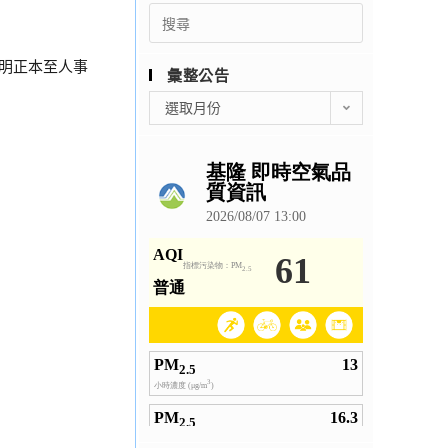
Search
for:
證明正本至人事
彙整公告
彙
選取月份
整
公
告