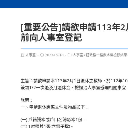
[重要公告]請欲申請113年
前向人事室登記
Post
Post
Post
人事室
2023-09-18
人事室
/
莊敬樓一樓飲水機檢修結果
author:
published:
category:
主旨：請欲申請本113年2月1日退休之教師，於112年
兼領1/2一次退及月退休金，檢證洽人事室辦理相關事
說明：
一、申請退休應備文件及物品如下：
(一) 戶籍謄本或戶口名簿影本1份。
(二) 1吋照片1張(含電子檔)。