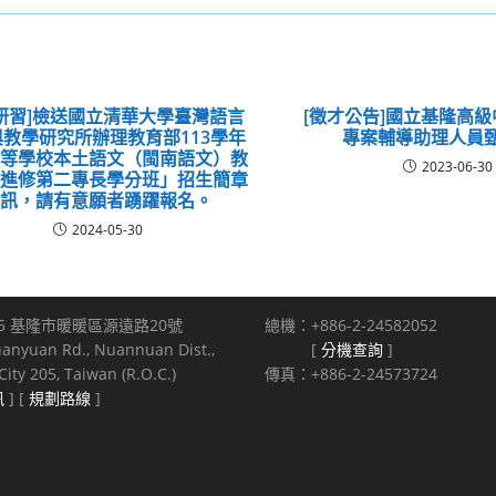
研習]檢送國立清華大學臺灣語言
[徵才公告]國立基隆高級
教學研究所辦理教育部113學年
專案輔導助理人員
中等學校本土語文（閩南語文）教
2023-06-30
職進修第二專長學分班」招生簡章
資訊，請有意願者踴躍報名。
2024-05-30
5 基隆市暖暖區源遠路20號
總機：+886-2-24582052
uanyuan Rd., Nuannuan Dist.,
[
分機查詢
]
ity 205, Taiwan (R.O.C.)
傳真：+886-2-24573724
訊
] [
規劃路線
]