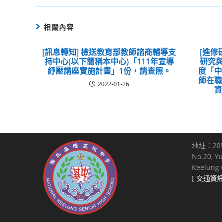
相關內容
[訊息轉知] 檢送教育部教師諮商輔導支
[進修
持中心(以下簡稱本中心)「111年宣導
研究與
紓壓講座實施計畫」1份，請查照。
度「
師在
2022-01-26
地址：20
No.20, Y
Keelung C
[
交通資