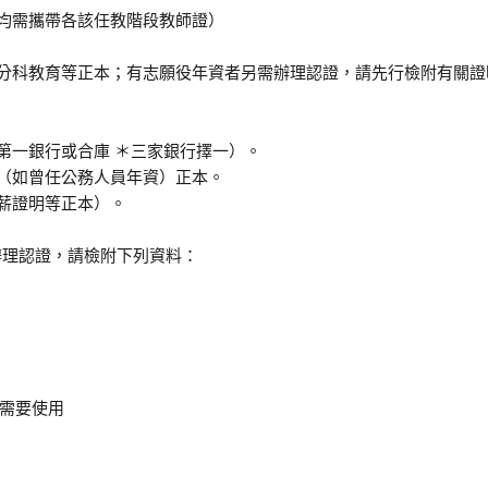
，均需攜帶各該任教階段教師證）
預官分科教育等正本；有志願役年資者另需辦理認證，請先行檢附有關
、第一銀行或合庫 ＊三家銀行擇一）。
令（如曾任公務人員年資）正本。
停薪證明等正本）。
需辦理認證，請檢附下列資料：
需要使用