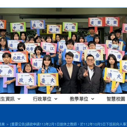
招生資訊
行政單位
教學單位
智慧校園
結果
>
[重要公告]請欲申請113年2月1日退休之教師，於112年10月5日下班前向人