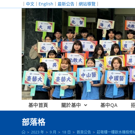
跳
｜
中文
｜
English
｜
最新公告
｜
網站導覽
｜
轉
至
主
要
內
容
基中首頁
關於基中
基中QA
部落格
>
2023 年
>
9 月
>
18 日
>
首頁公告
>
莊敬樓一樓飲水機檢修