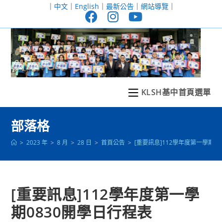
跳
｜
中文
｜
English
｜
最新公告
｜
網站導覽
｜
轉
至
主
要
內
容
KLSH基中首頁選單
部落格
>
2023 年
>
8 月
>
28 日
>
首頁公告
>
[重要訊息]112學年度第一學期0
[重要訊息]112學年度第一學
期0830開學日行程表