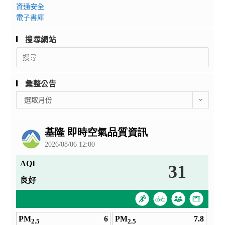
資通安全
電子書庫
搜尋網站
Search
for:
彙整公告
彙
選取月份
整
公
告